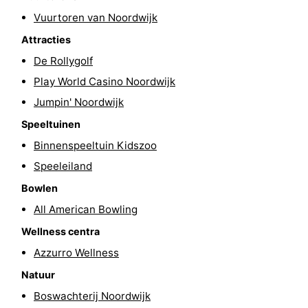
Vuurtoren van Noordwijk
Steden
Sporten
Attracties
-
De Rollygolf
Play World Casino Noordwijk
Zwembaden
-
Jumpin' Noordwijk
Fietsen
-
Speeltuinen
Wandelen
-
Binnenspeeltuin Kidszoo
Speeleiland
Paardrijden
-
Bowlen
Golfbanen
-
All American Bowling
Wellness centra
Surfen
Eten
Azzurro Wellness
en
Evenementen
Natuur
Boswachterij Noordwijk
drinken
Praktisch