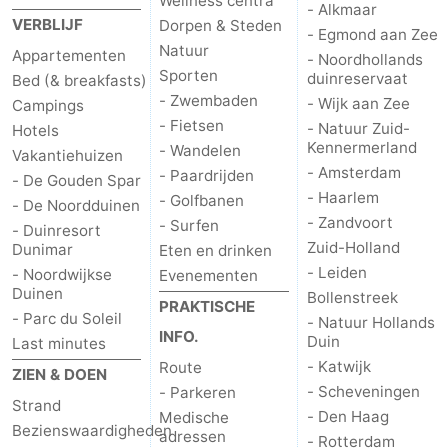
Wellness centra
- Alkmaar
VERBLIJF
Dorpen & Steden
- Egmond aan Zee
Natuur
Appartementen
- Noordhollands
Sporten
duinreservaat
Bed (& breakfasts)
- Zwembaden
- Wijk aan Zee
Campings
- Fietsen
- Natuur Zuid-
Hotels
Kennermerland
- Wandelen
Vakantiehuizen
- Amsterdam
- Paardrijden
- De Gouden Spar
- Haarlem
- Golfbanen
- De Noordduinen
- Zandvoort
- Surfen
- Duinresort
Zuid-Holland
Dunimar
Eten en drinken
- Leiden
- Noordwijkse
Evenementen
Duinen
Bollenstreek
PRAKTISCHE
- Parc du Soleil
- Natuur Hollands
INFO.
Duin
Last minutes
- Katwijk
Route
ZIEN & DOEN
- Scheveningen
- Parkeren
Strand
- Den Haag
Medische
Bezienswaardigheden
adressen
- Rotterdam