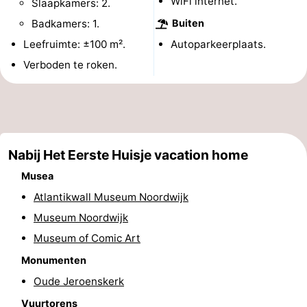
WiFi internet.
Slaapkamers: 2.
Musea
-
Badkamers: 1.
Buiten
Leefruimte: ±100 m².
Autoparkeerplaats.
Monumenten
-
Verboden te roken.
Uitkijkpunten
Attracties
-
Rondvaarten
-
Nabij Het Eerste Huisje vacation home
Speeltuinen
-
Musea
Atlantikwall Museum Noordwijk
Binnenspeeltuinen
-
Museum Noordwijk
Experiences
Wellness
Museum of Comic Art
Monumenten
centra
Dorpen
Oude Jeroenskerk
&
Natuur
Vuurtorens