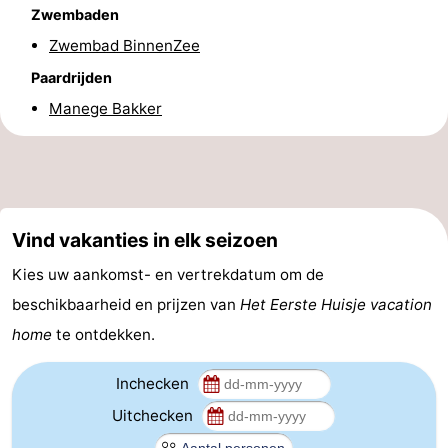
Zwembaden
Forum
Zwembad BinnenZee
Route
Paardrijden
Manege Bakker
-
Parkeren
Reisboekenwinkel
Nieuws
Vind vakanties in elk seizoen
Medische
Kies uw aankomst- en vertrekdatum om de
adressen
Regio
beschikbaarheid en prijzen van
Het Eerste Huisje vacation
home
te ontdekken.
Noord-
Inchecken
Holland
-
Uitchecken
Natuur
-