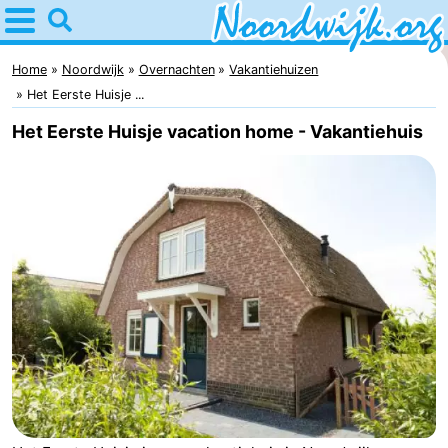
Home
Noordwijk
Home
Noordwijk
Overnachten
Vakantiehuizen
Het Eerste Huisje ...
Tips
Het Eerste Huisje vacation home - Vakantiehuis
Voor
kinderen
Overnachten
Appartementen
Bed
(&
Campings
breakfasts)
Hotels
Vakantiehuizen