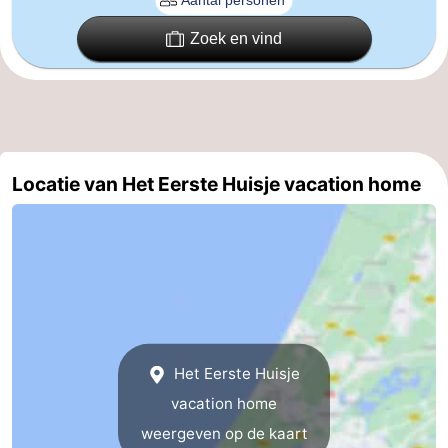
Schoorlse
Bergen
-
Zoek en vind
Duinen
aan
Bergen
-
Zee
Alkmaar
-
Egmond
-
Locatie van Het Eerste Huisje vacation home
aan
Noordhollands
-
Zee
duinreservaat
Wijk
-
aan
Natuur
-
Zee
Zuid-
Amsterdam
-
Het Eerste Huisje
Kennermerland
Haarlem
-
vacation home
weergeven op de kaart
Zandvoort
Zuid-