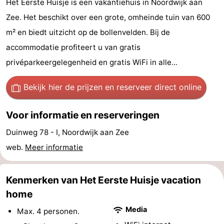
Het Eerste Huisje is een vakantiehuis in Noordwijk aan
-
Zee. Het beschikt over een grote, omheinde tuin van 600
m² en biedt uitzicht op de bollenvelden. Bij de
De
-
accommodatie profiteert u van gratis
Gouden
De
-
privéparkeergelegenheid en gratis WiFi in alle...
Spar
Noordduinen
Duinresort
-
Bekijk hier de prijzen
en reserveer direct online
Dunimar
Noordwijkse
-
Voor informatie en reserveringen
Duinen
Parc
Last
Duinweg 78 - I, Noordwijk aan Zee
web.
Meer informatie
du
minutes
Strand
Soleil
Zien
Kenmerken van Het Eerste Huisje vacation
&
Bezienswaardigheden
home
Media
Max. 4 personen.
doen
-