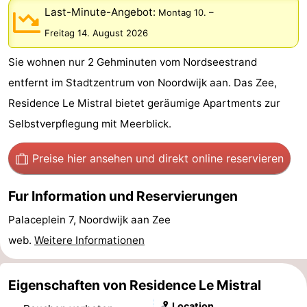
Last-Minute-Angebot:
Montag 10.
–
Gouden
De
-
Freitag 14. August 2026
Spar
Noordduinen
Duinresort
-
Sie wohnen nur 2 Gehminuten vom Nordseestrand
Dunimar
Noordwijkse
-
entfernt im Stadtzentrum von Noordwijk aan. Das Zee,
Residence Le Mistral bietet geräumige Apartments zur
Duinen
Parc
Hotels
Selbstverpflegung mit Meerblick.
du
Zimmer
Preise hier ansehen
und direkt online reservieren
Soleil
(mit
Lastminutes
Fur Information und Reservierungen
Frühstück)
Strand
Palaceplein 7, Noordwijk aan Zee
Sehen
web.
Weitere Informationen
&
-
Eigenschaften von Residence Le Mistral
tun
Museen
-
Location