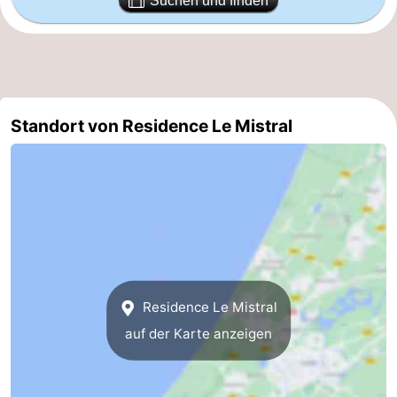
Suchen und finden
Duinen
aan
Bergen
-
Zee
Alkmaar
-
Egmond
-
Standort von Residence Le Mistral
aan
Noordhollands
-
Zee
duinreservaat
Wijk
-
aan
Natur
-
Zee
Zuid-
Amsterdam
-
Residence Le Mistral
Kennermerland
Haarlem
-
auf der Karte anzeigen
Zandvoort
Südholland
-