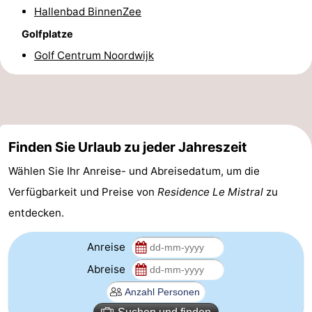
Hallenbad BinnenZee
Forum
Golfplatze
Route
Golf Centrum Noordwijk
-
Parken
Reisebuchshop
Finden Sie Urlaub zu jeder Jahreszeit
Medizin
Wählen Sie Ihr Anreise- und Abreisedatum, um die
Adressen
Region
Verfügbarkeit und Preise von
Residence Le Mistral
zu
Nordholland
entdecken.
-
Anreise
Abreise
Natur
-
Schoorlse
Bergen
-