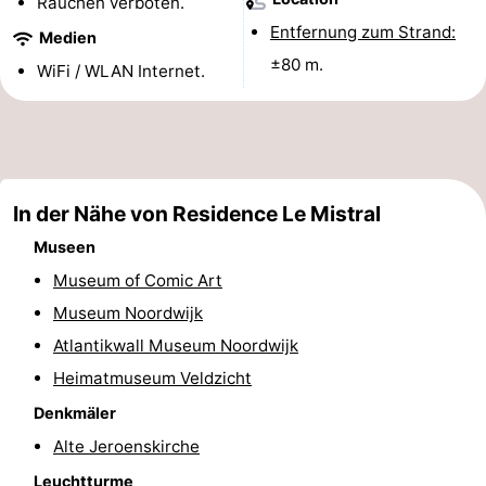
Rauchen verboten.
Denkmäler
-
Entfernung zum Strand:
Medien
±80 m.
WiFi / WLAN Internet.
Aussichtspunkte
Attraktionen
-
Rundfahrten
-
In der Nähe von Residence Le Mistral
Spielplätze
-
Museen
Indoor-
-
Museum of Comic Art
Museum Noordwijk
Spielplätze
Experiences
Wellness-
Atlantikwall Museum Noordwijk
Zentren
Dörfer
Heimatmuseum Veldzicht
Denkmäler
&
Natur
Alte Jeroenskirche
Städte
Sport
Leuchtturme