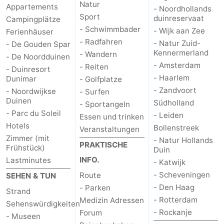
Natur
Appartements
- Noordhollands
Sport
duinreservaat
Campingplätze
- Schwimmbader
- Wijk aan Zee
Ferienhäuser
- Radfahren
- Natur Zuid-
- De Gouden Spar
Kennermerland
- Wandern
- De Noordduinen
- Amsterdam
- Reiten
- Duinresort
- Haarlem
Dunimar
- Golfplatze
- Zandvoort
- Noordwijkse
- Surfen
Duinen
Südholland
- Sportangeln
- Parc du Soleil
- Leiden
Essen und trinken
Hotels
Bollenstreek
Veranstaltungen
Zimmer (mit
- Natur Hollands
PRAKTISCHE
Frühstück)
Duin
INFO.
Lastminutes
- Katwijk
- Scheveningen
Route
SEHEN & TUN
- Den Haag
- Parken
Strand
- Rotterdam
Medizin Adressen
Sehenswürdigkeiten
- Rockanje
Forum
- Museen