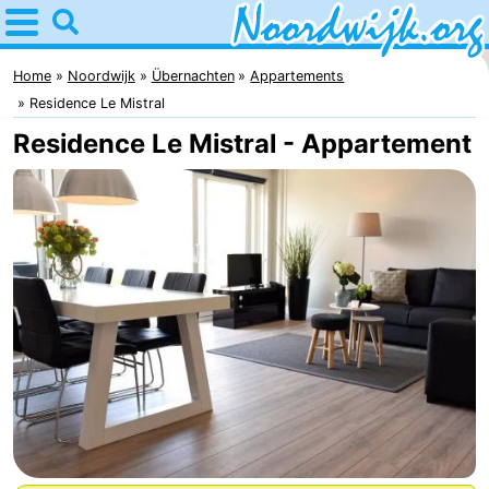
Home
Noordwijk
Home
Noordwijk
Übernachten
Appartements
Residence Le Mistral
Tipps
Residence Le Mistral - Appartement
Für
Kindern
Übernachten
Appartements
Campingplätze
Ferienhäuser
-
De
-