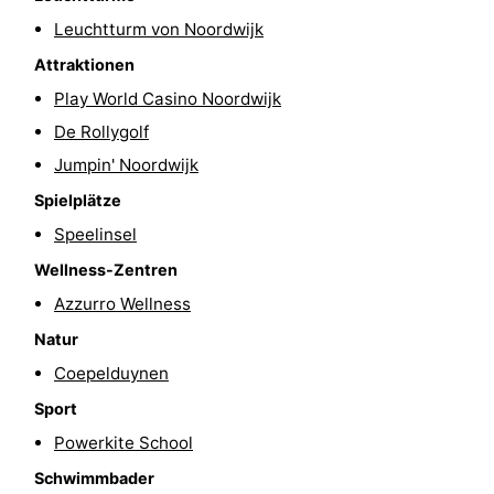
Leuchtturm von Noordwijk
-
Attraktionen
Schwimmbader
-
Play World Casino Noordwijk
Radfahren
-
De Rollygolf
Jumpin' Noordwijk
Wandern
-
Spielplätze
Reiten
-
Speelinsel
Wellness-Zentren
Golfplatze
-
Azzurro Wellness
Surfen
-
Natur
Coepelduynen
Sportangeln
Essen
Sport
und
Veranstaltungen
Powerkite School
trinken
Praktisch
Schwimmbader