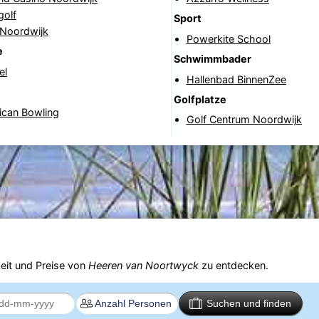
golf
Sport
 Noordwijk
Powerkite School
e
Schwimmbader
el
Hallenbad BinnenZee
Golfplatze
ican Bowling
Golf Centrum Noordwijk
eit und Preise von
Heeren van Noortwyck
zu entdecken.
Suchen und finden