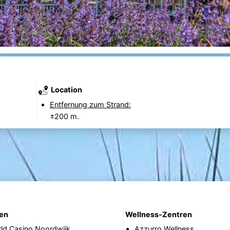
Location
Entfernung zum Strand:
±200 m.
nen
Wellness-Zentren
rld Casino Noordwijk
Azzurro Wellness