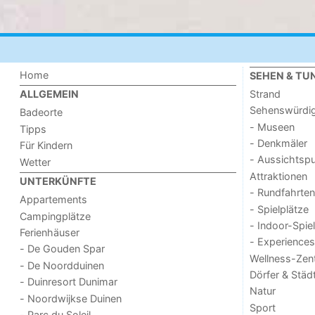
Home
SEHEN & TU
Strand
ALLGEMEIN
Sehenswürdig
Badeorte
- Museen
Tipps
- Denkmäler
Für Kindern
- Aussichtsp
Wetter
Attraktionen
UNTERKÜNFTE
- Rundfahrten
Appartements
- Spielplätze
Campingplätze
- Indoor-Spie
Ferienhäuser
- Experiences
- De Gouden Spar
Wellness-Zen
- De Noordduinen
Dörfer & Städ
- Duinresort Dunimar
Natur
- Noordwijkse Duinen
Sport
- Parc du Soleil