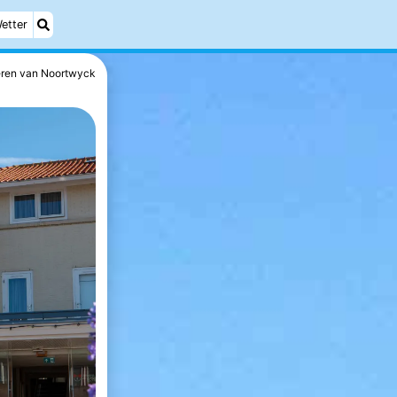
etter
ren van Noortwyck