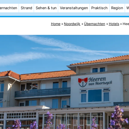
ernachten
Strand
Sehen & tun
Veranstaltungen
Praktisch
Region
W
Home
Noordwijk
Übernachten
Hotels
Hee