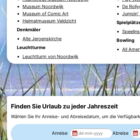
Museum Noordwijk
De Rolly
Museum of Comic Art
Jumpin'
Heimatmuseum Veldzicht
Spielplätz
Denkmäler
Speelins
Alte Jeroenskirche
Bowling
Leuchtturme
All Amer
Leuchtturm von Noordwijk
Finden Sie Urlaub zu jeder Jahreszeit
Wählen Sie Ihr Anreise- und Abreisedatum, um die Verfügbark
Anreise
Abreise