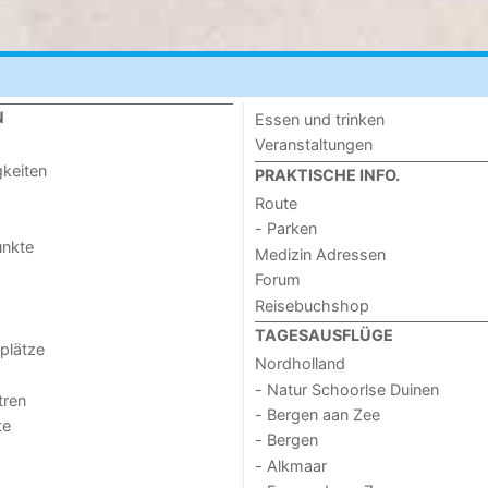
N
Essen und trinken
Veranstaltungen
keiten
PRAKTISCHE INFO.
Route
- Parken
unkte
Medizin Adressen
Forum
Reisebuchshop
TAGESAUSFLÜGE
lplätze
Nordholland
- Natur Schoorlse Duinen
tren
- Bergen aan Zee
te
- Bergen
- Alkmaar