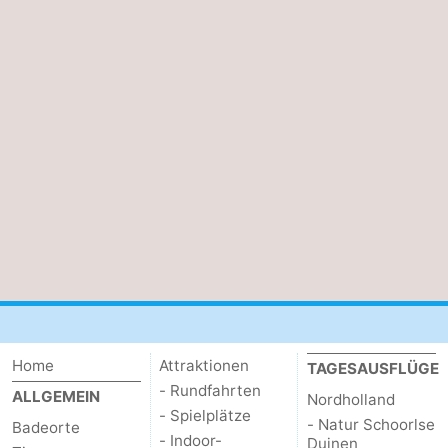
Home
Attraktionen
TAGESAUSFLÜGE
- Rundfahrten
ALLGEMEIN
Nordholland
- Spielplätze
- Natur Schoorlse
Badeorte
- Indoor-
Duinen