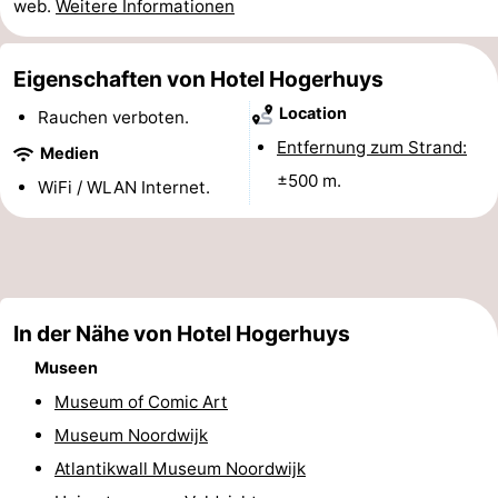
web.
Weitere Informationen
Denkmäler
-
Eigenschaften von Hotel Hogerhuys
Aussichtspunkte
Attraktionen
Location
Rauchen verboten.
-
Entfernung zum Strand:
Medien
Rundfahrten
-
±500 m.
WiFi / WLAN Internet.
Spielplätze
-
Indoor-
-
Spielplätze
Experiences
Wellness-
In der Nähe von Hotel Hogerhuys
Museen
Zentren
Dörfer
Museum of Comic Art
&
Natur
Museum Noordwijk
Atlantikwall Museum Noordwijk
Städte
Sport