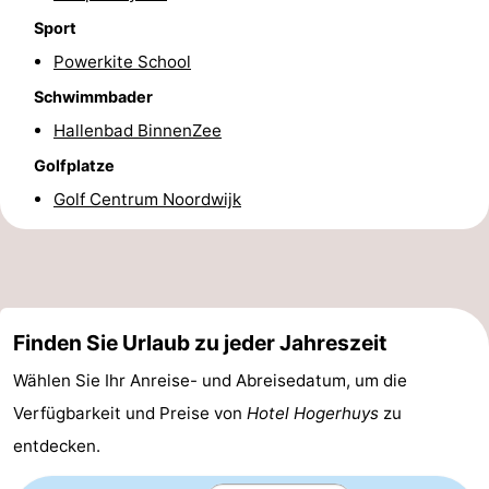
Sport
Forum
Powerkite School
Route
Schwimmbader
Hallenbad BinnenZee
-
Golfplatze
Parken
Reisebuchshop
Golf Centrum Noordwijk
Medizin
Adressen
Region
Nordholland
Finden Sie Urlaub zu jeder Jahreszeit
-
Wählen Sie Ihr Anreise- und Abreisedatum, um die
Verfügbarkeit und Preise von
Hotel Hogerhuys
zu
Natur
-
entdecken.
Schoorlse
Bergen
-