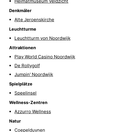
Heimatmuseum Veldzicht
-
Denkmäler
Alte Jeroenskirche
Schwimmbader
-
Leuchtturme
Radfahren
-
Leuchtturm von Noordwijk
Attraktionen
Wandern
-
Play World Casino Noordwijk
Reiten
-
De Rollygolf
Jumpin' Noordwijk
Golfplatze
-
Spielplätze
Surfen
-
Speelinsel
Sportangeln
Essen
Wellness-Zentren
Azzurro Wellness
und
Veranstaltungen
Natur
trinken
Praktisch
Coepelduynen