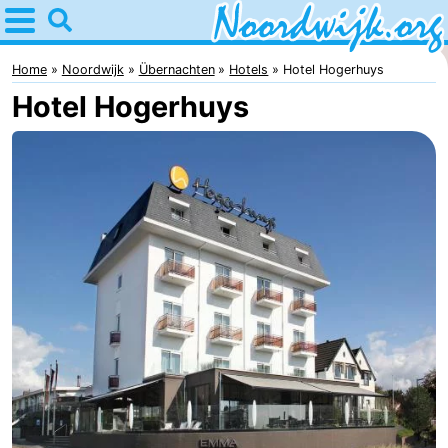
Home
Noordwijk
Home
Noordwijk
Übernachten
Hotels
Hotel Hogerhuys
Hotel Hogerhuys
Tipps
Für
Kindern
Übernachten
Appartements
Campingplätze
Ferienhäuser
-
De
-