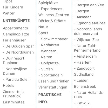
Tipps
Spielplätze
- Bergen aan Zee
Für Kindern
- Experiences
- Bergen
Wetter
Wellness-Zentren
- Alkmaar
UNTERKÜNFTE
Dörfer & Städte
- Egmond aan Zee
Natur
Appartements
- Noordhollands
Sport
duinreservaat
Campingplätze
- Schwimmbader
- Wijk aan Zee
Ferienhäuser
- Radfahren
- Natur Zuid-
- De Gouden Spar
Kennermerland
- Wandern
- De Noordduinen
- Amsterdam
- Reiten
- Duinresort
- Haarlem
Dunimar
- Golfplatze
- Zandvoort
- Noordwijkse
- Surfen
Duinen
Südholland
- Sportangeln
- Parc du Soleil
- Leiden
Essen und trinken
Hotels
Bollenstreek
Veranstaltungen
Zimmer (mit
- Natur Hollands
PRAKTISCHE
Frühstück)
Duin
INFO.
Lastminutes
- Katwijk