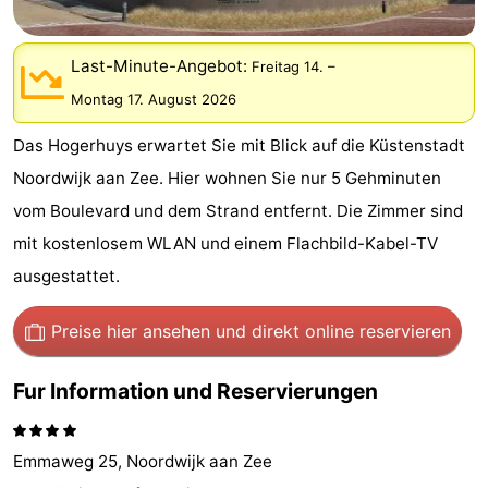
Gouden
De
-
Last-Minute-Angebot:
Freitag 14.
–
Spar
Noordduinen
Duinresort
-
Montag 17. August 2026
Dunimar
Noordwijkse
-
Das Hogerhuys erwartet Sie mit Blick auf die Küstenstadt
Duinen
Parc
Hotels
Noordwijk aan Zee. Hier wohnen Sie nur 5 Gehminuten
vom Boulevard und dem Strand entfernt. Die Zimmer sind
du
Zimmer
mit kostenlosem WLAN und einem Flachbild-Kabel-TV
Soleil
(mit
Lastminutes
ausgestattet.
Frühstück)
Strand
Preise hier ansehen
und direkt online reservieren
Sehen
Fur Information und Reservierungen
&
-
Emmaweg 25, Noordwijk aan Zee
tun
Museen
-