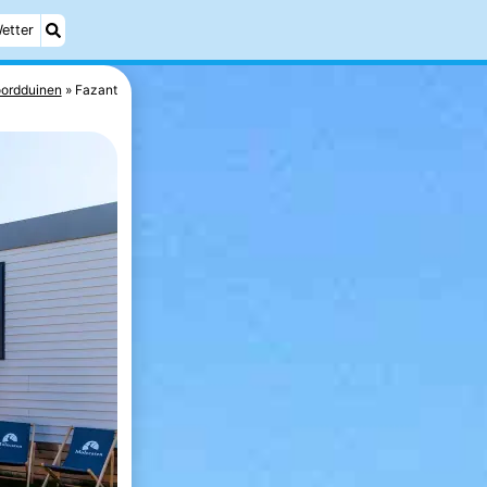
etter
ordduinen
Fazant