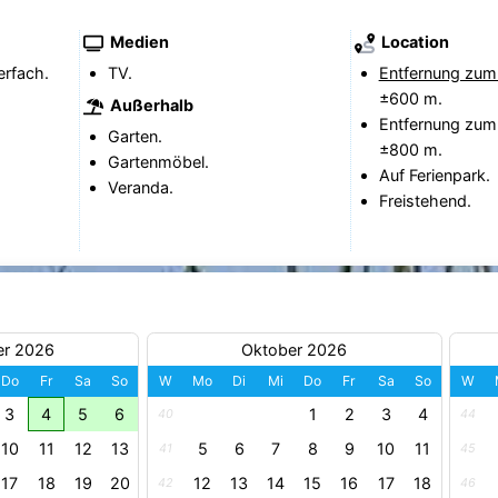
Medien
Location
erfach.
TV.
Entfernung zum
±600 m.
Außerhalb
Entfernung zum
Garten.
±800 m.
Gartenmöbel.
Auf Ferienpark.
Veranda.
Freistehend.
er 2026
Oktober 2026
Do
Fr
Sa
So
W
Mo
Di
Mi
Do
Fr
Sa
So
W
3
4
5
6
1
2
3
4
40
44
10
11
12
13
5
6
7
8
9
10
11
41
45
17
18
19
20
12
13
14
15
16
17
18
42
46