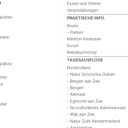
N
Essen und trinken
Veranstaltungen
keiten
PRAKTISCHE INFO.
Route
- Parken
unkte
Medizin Adressen
Forum
Reisebuchshop
TAGESAUSFLÜGE
lplätze
Nordholland
- Natur Schoorlse Duinen
tren
- Bergen aan Zee
te
- Bergen
- Alkmaar
- Egmond aan Zee
der
- Noordhollands duinreservaat
- Wijk aan Zee
- Natur Zuid-Kennermerland
- Amsterdam