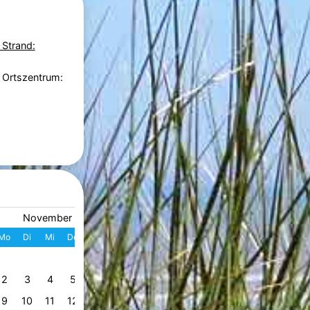
 Strand:
 Ortszentrum:
November 2026
Dezember 2026
Mo
Di
Mi
Do
Fr
Sa
So
W
Mo
Di
Mi
Do
Fr
S
1
1
2
3
4
49
2
3
4
5
6
7
8
7
8
9
10
11
1
50
9
10
11
12
13
14
15
14
15
16
17
18
1
51