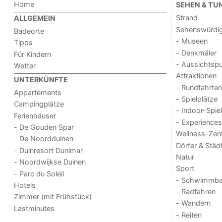
Home
SEHEN & TU
Strand
ALLGEMEIN
Sehenswürdig
Badeorte
- Museen
Tipps
- Denkmäler
Für Kindern
- Aussichtsp
Wetter
Attraktionen
UNTERKÜNFTE
- Rundfahrten
Appartements
- Spielplätze
Campingplätze
- Indoor-Spie
Ferienhäuser
- Experiences
- De Gouden Spar
Wellness-Zen
- De Noordduinen
Dörfer & Städ
- Duinresort Dunimar
Natur
- Noordwijkse Duinen
Sport
- Parc du Soleil
- Schwimmba
Hotels
- Radfahren
Zimmer (mit Frühstück)
- Wandern
Lastminutes
- Reiten