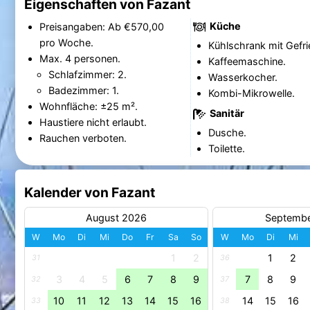
Eigenschaften von Fazant
Küche
Preisangaben: Ab €570,00
pro Woche.
Kühlschrank mit Gefri
Max. 4 personen.
Kaffeemaschine.
Schlafzimmer: 2.
Wasserkocher.
Badezimmer: 1.
Kombi-Mikrowelle.
Wohnfläche: ±25 m².
Sanitär
Haustiere nicht erlaubt.
Dusche.
Rauchen verboten.
Toilette.
Kalender von Fazant
August 2026
Septemb
W
Mo
Di
Mi
Do
Fr
Sa
So
W
Mo
Di
Mi
1
2
1
2
31
36
3
4
5
6
7
8
9
7
8
9
32
37
10
11
12
13
14
15
16
14
15
16
33
38