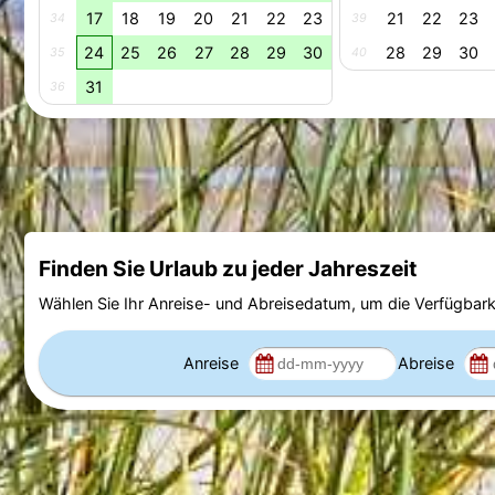
17
18
19
20
21
22
23
21
22
23
34
39
24
25
26
27
28
29
30
28
29
30
35
40
31
36
Finden Sie Urlaub zu jeder Jahreszeit
Wählen Sie Ihr Anreise- und Abreisedatum, um die Verfügbark
Anreise
Abreise