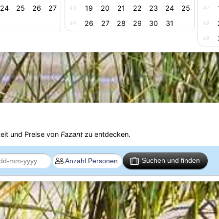
24
25
26
27
19
20
21
22
23
24
25
43
47
26
27
28
29
30
31
44
48
49
eit und Preise von
Fazant
zu entdecken.
Suchen und finden