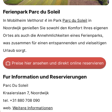
-
Ferienpark Parc du Soleil
Schwimmbader
-
In Mobilheim
Velthorst 4
im Park
Parc du Soleil
in
Noordwijk
genießen Sie sowohl den Komfort Ihres eigenen
Radfahren
-
Ortes als auch die Annehmlichkeiten eines Ferienparks,
Wandern
-
was zusammen für einen entspannenden und vielseitigen
Urlaub sorgt.
Reiten
-
Preise hier ansehen
und direkt online reservieren
Golfplatze
-
Surfen
-
Fur Information und Reservierungen
Parc Du Soleil
Sportangeln
Essen
Kraaierslaan 7, Noordwijk
und
Veranstaltungen
tel. +31 880 708 090
web.
Weitere Informationen
trinken
Praktisch