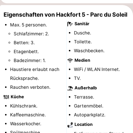
Forum
Eigenschaften von Hackfort 5 - Parc du Soleil
Route
Sanitär
Max. 5 personen.
Dusche.
Schlafzimmer: 2.
-
Toilette.
Betten: 3.
Parken
Reisebuchshop
Waschbecken.
Etagenbett.
Badezimmer: 1.
Medien
Medizin
Haustiere erlaubt nach
WiFi / WLAN Internet.
Adressen
Region
Rücksprache.
TV.
Rauchen verboten.
Außerhalb
Nordholland
Küche
Terrasse.
-
Kühlschrank.
Gartenmöbel.
Kaffeemaschine.
Autoparkplatz.
Natur
-
Wasserkocher.
Location
Schoorlse
Bergen
-
Spülmaschine.