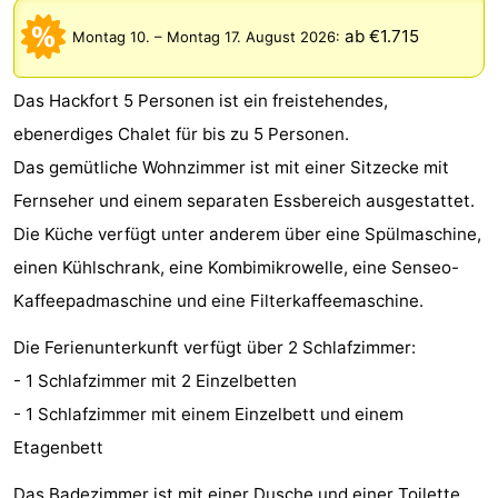
Gouden
De
-
ab €1.715
Montag 10.
–
Montag 17. August 2026
:
Spar
Noordduinen
Duinresort
-
Das Hackfort 5 Personen ist ein freistehendes,
Dunimar
Noordwijkse
-
ebenerdiges Chalet für bis zu 5 Personen.
Das gemütliche Wohnzimmer ist mit einer Sitzecke mit
Duinen
Parc
Hotels
Fernseher und einem separaten Essbereich ausgestattet.
du
Zimmer
Die Küche verfügt unter anderem über eine Spülmaschine,
einen Kühlschrank, eine Kombimikrowelle, eine Senseo-
Soleil
(mit
Lastminutes
Kaffeepadmaschine und eine Filterkaffeemaschine.
Frühstück)
Strand
Die Ferienunterkunft verfügt über 2 Schlafzimmer:
Sehen
- 1 Schlafzimmer mit 2 Einzelbetten
- 1 Schlafzimmer mit einem Einzelbett und einem
&
-
Etagenbett
tun
Museen
-
Das Badezimmer ist mit einer Dusche und einer Toilette