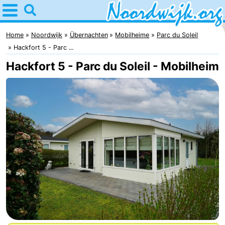
Home
Noordwijk
Home
Noordwijk
Übernachten
Mobilheime
Parc du Soleil
Hackfort 5 - Parc ...
Tipps
Hackfort 5 - Parc du Soleil - Mobilheim
Für
Kindern
Übernachten
Appartements
Campingplätze
Ferienhäuser
-
De
-