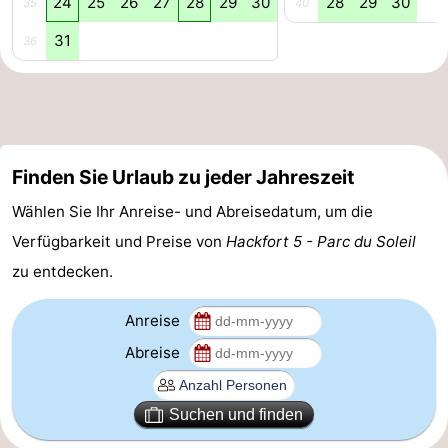
24
25
26
27
28
29
30
28
29
30
35
40
Leiden
Bollenstreek
31
36
-
Natur
-
Hollands
Katwijk
-
Finden Sie Urlaub zu jeder Jahreszeit
Wählen Sie Ihr Anreise- und Abreisedatum, um die
Duin
Scheveningen
-
Verfügbarkeit und Preise von
Hackfort 5 - Parc du Soleil
Den
-
zu entdecken.
Haag
Rotterdam
-
Anreise
Rockanje
Wetter
Abreise
Kontakt
Suchen und finden