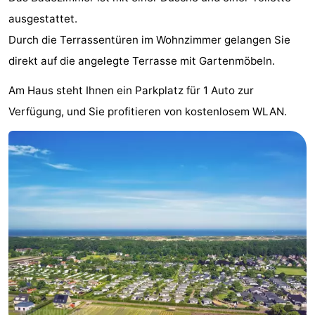
Denkmäler
-
ausgestattet.
Durch die Terrassentüren im Wohnzimmer gelangen Sie
Aussichtspunkte
Attraktionen
direkt auf die angelegte Terrasse mit Gartenmöbeln.
-
Am Haus steht Ihnen ein Parkplatz für 1 Auto zur
Verfügung, und Sie profitieren von kostenlosem WLAN.
Rundfahrten
-
Spielplätze
-
Indoor-
-
Spielplätze
Experiences
Wellness-
Zentren
Dörfer
&
Natur
Städte
Sport