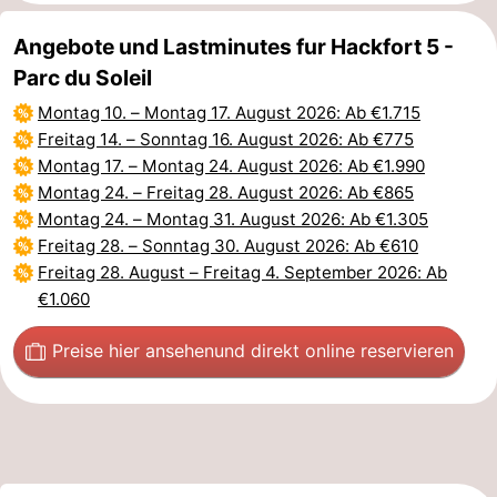
Angebote und Lastminutes fur Hackfort 5 -
Parc du Soleil
Montag 10.
–
Montag 17. August 2026
: Ab €1.715
Freitag 14.
–
Sonntag 16. August 2026
: Ab €775
Montag 17.
–
Montag 24. August 2026
: Ab €1.990
Montag 24.
–
Freitag 28. August 2026
: Ab €865
Montag 24.
–
Montag 31. August 2026
: Ab €1.305
Freitag 28.
–
Sonntag 30. August 2026
: Ab €610
Freitag 28. August
–
Freitag 4. September 2026
: Ab
€1.060
Preise hier ansehen
und direkt online reservieren