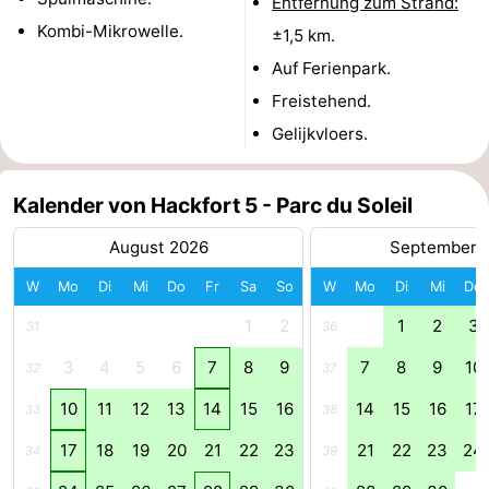
Entfernung zum Strand:
Kombi-Mikrowelle.
±1,5 km.
Duinen
aan
Bergen
-
Auf Ferienpark.
Zee
Alkmaar
-
Freistehend.
Gelijkvloers.
Egmond
-
aan
Noordhollands
-
Kalender von Hackfort 5 - Parc du Soleil
Zee
duinreservaat
Wijk
-
August 2026
September 
aan
Natur
-
W
Mo
Di
Mi
Do
Fr
Sa
So
W
Mo
Di
Mi
Do
1
2
1
2
3
31
36
Zee
Zuid-
Amsterdam
-
3
4
5
6
7
8
9
7
8
9
10
32
37
Kennermerland
Haarlem
-
10
11
12
13
14
15
16
14
15
16
17
33
38
Zandvoort
Südholland
17
18
19
20
21
22
23
21
22
23
24
34
39
-