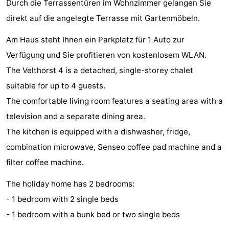
Durch die Terrassentüren im Wohnzimmer gelangen Sie
Denkmäler
-
direkt auf die angelegte Terrasse mit Gartenmöbeln.
Aussichtspunkte
Attraktionen
Am Haus steht Ihnen ein Parkplatz für 1 Auto zur
Verfügung und Sie profitieren von kostenlosem WLAN.
-
The Velthorst 4 is a detached, single-storey chalet
Rundfahrten
-
suitable for up to 4 guests.
The comfortable living room features a seating area with a
Spielplätze
-
television and a separate dining area.
Indoor-
-
The kitchen is equipped with a dishwasher, fridge,
combination microwave, Senseo coffee pad machine and a
Spielplätze
Experiences
Wellness-
filter coffee machine.
Zentren
Dörfer
The holiday home has 2 bedrooms:
&
Natur
- 1 bedroom with 2 single beds
- 1 bedroom with a bunk bed or two single beds
Städte
Sport