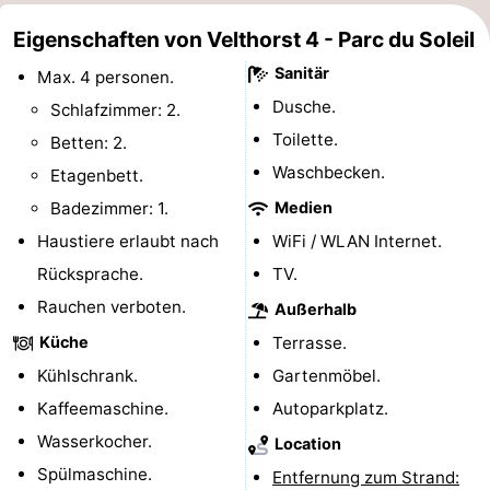
Duinen
aan
Bergen
-
Eigenschaften von Velthorst 4 - Parc du Soleil
Sanitär
Max. 4 personen.
Zee
Alkmaar
-
Dusche.
Schlafzimmer: 2.
Egmond
-
Toilette.
Betten: 2.
Waschbecken.
Etagenbett.
aan
Noordhollands
-
Badezimmer: 1.
Medien
Zee
duinreservaat
Wijk
-
Haustiere erlaubt nach
WiFi / WLAN Internet.
Rücksprache.
TV.
aan
Natur
-
Rauchen verboten.
Außerhalb
Zee
Zuid-
Amsterdam
-
Küche
Terrasse.
Kühlschrank.
Gartenmöbel.
Kennermerland
Haarlem
-
Kaffeemaschine.
Autoparkplatz.
Zandvoort
Südholland
Wasserkocher.
Location
Spülmaschine.
Entfernung zum Strand:
-