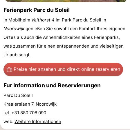
Forum
Ferienpark Parc du Soleil
In Mobilheim
Velthorst 4
im Park
Parc du Soleil
in
Route
Noordwijk
genießen Sie sowohl den Komfort Ihres eigenen
-
Ortes als auch die Annehmlichkeiten eines Ferienparks,
was zusammen für einen entspannenden und vielseitigen
Parken
Reisebuchshop
Urlaub sorgt.
Medizin
Preise hier ansehen
und direkt online reservieren
Adressen
Region
Fur Information und Reservierungen
Nordholland
Parc Du Soleil
-
Kraaierslaan 7, Noordwijk
tel. +31 880 708 090
Natur
-
web.
Weitere Informationen
Schoorlse
Bergen
-