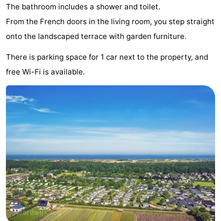
The bathroom includes a shower and toilet.
-
From the French doors in the living room, you step straight
Schwimmbader
-
onto the landscaped terrace with garden furniture.
There is parking space for 1 car next to the property, and
Radfahren
-
free Wi-Fi is available.
Wandern
-
Reiten
-
Golfplatze
-
Surfen
-
Sportangeln
Essen
und
Veranstaltungen
trinken
Praktisch