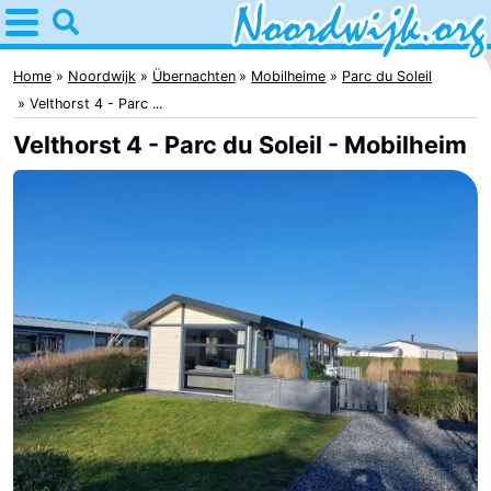
Home
Noordwijk
Home
Noordwijk
Übernachten
Mobilheime
Parc du Soleil
Velthorst 4 - Parc ...
Tipps
Velthorst 4 - Parc du Soleil - Mobilheim
Für
Kindern
Übernachten
Appartements
Campingplätze
Ferienhäuser
-
De
-