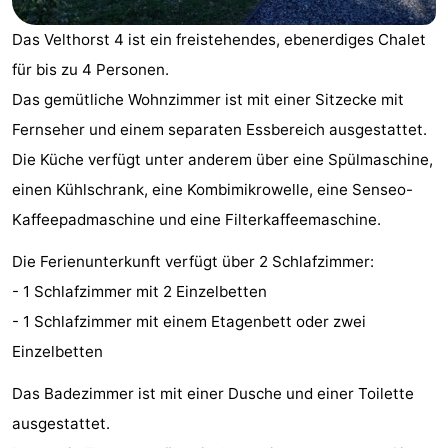
Gouden
De
-
Das Velthorst 4 ist ein freistehendes, ebenerdiges Chalet
Spar
Noordduinen
Duinresort
-
für bis zu 4 Personen.
Das gemütliche Wohnzimmer ist mit einer Sitzecke mit
Dunimar
Noordwijkse
-
Fernseher und einem separaten Essbereich ausgestattet.
Duinen
Parc
Hotels
Die Küche verfügt unter anderem über eine Spülmaschine,
einen Kühlschrank, eine Kombimikrowelle, eine Senseo-
du
Zimmer
Kaffeepadmaschine und eine Filterkaffeemaschine.
Soleil
(mit
Lastminutes
Die Ferienunterkunft verfügt über 2 Schlafzimmer:
- 1 Schlafzimmer mit 2 Einzelbetten
Frühstück)
Strand
- 1 Schlafzimmer mit einem Etagenbett oder zwei
Sehen
Einzelbetten
&
-
Das Badezimmer ist mit einer Dusche und einer Toilette
ausgestattet.
tun
Museen
-