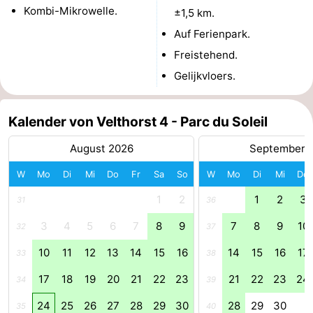
Kombi-Mikrowelle.
±1,5 km.
Leiden
Bollenstreek
Auf Ferienpark.
Freistehend.
-
Gelijkvloers.
Natur
-
Hollands
Katwijk
-
Kalender von Velthorst 4 - Parc du Soleil
August 2026
September 
Duin
Scheveningen
-
W
Mo
Di
Mi
Do
Fr
Sa
So
W
Mo
Di
Mi
Do
Den
-
1
2
1
2
3
31
36
Haag
Rotterdam
-
3
4
5
6
7
8
9
7
8
9
10
32
37
Rockanje
Wetter
10
11
12
13
14
15
16
14
15
16
17
33
38
Kontakt
17
18
19
20
21
22
23
21
22
23
24
34
39
24
25
26
27
28
29
30
28
29
30
35
40