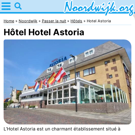
Home
Noordwijk
Home
Noordwijk
Passer la nuit
Hôtels
Hotel Astoria
Hôtel Hotel Astoria
Astuces
Avec
les
Passer
enfants
la
Appartements
nuit
Campings
Chambre
d'hôtes
Chaumières
-
L’Hotel Astoria est un charmant établissement situé à