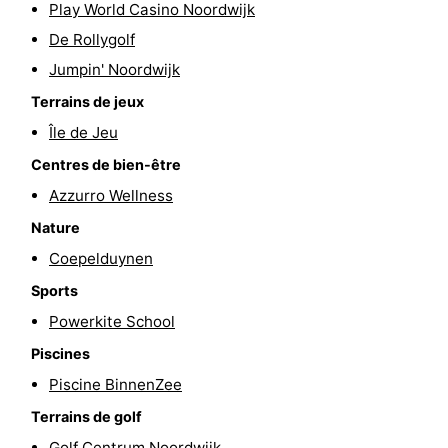
Play World Casino Noordwijk
être
villes
Sports
De Rollygolf
Jumpin' Noordwijk
-
Terrains de jeux
Piscines
-
Île de Jeu
Faire
-
Centres de bien-être
Azzurro Wellness
du
Randonnée
-
Nature
vélo
Équitation
-
Coepelduynen
Sports
Terrains
-
Powerkite School
de
Surfen
-
Piscines
Piscine BinnenZee
golf
Peche
-
Terrains de golf
Sportive
Equitation
Boire
Golf Centrum Noordwijk