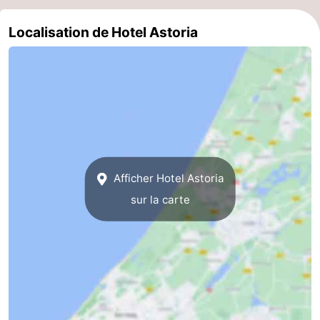
Schoorlse
Bergen
-
Localisation de Hotel Astoria
Duinen
aan
Bergen
-
Zee
Alkmaar
-
Egmond
-
aan
Noordhollands
-
Afficher Hotel Astoria
Zee
duinreservaat
Wijk
-
sur la carte
aan
Nature
-
Zee
Zuid-
Amsterdam
-
Kennermerland
Haarlem
-
Zandvoort
Hollande-