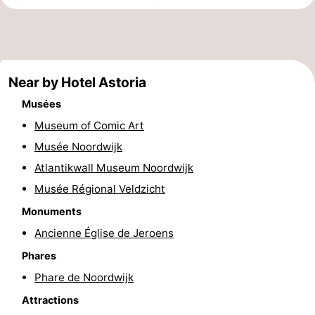
Musées
-
Monuments
-
Near by Hotel Astoria
Points
Attractions
Musées
de
-
Museum of Comic Art
vue
Croisières
-
Musée Noordwijk
Atlantikwall Museum Noordwijk
Terrains
-
Musée Régional Veldzicht
de
Aires
-
Monuments
Ancienne Église de Jeroens
jeux
de
Experiences
Centres
Phares
jeux
de
Villages
Phare de Noordwijk
Attractions
intérieures
bien-
&
Nature