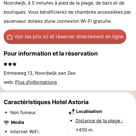
Noordwijk, à 5 minutes à pied de la plage, de bars et de
De
-
boutiques. Vous bénéficierez de chambres accessibles par
Gouden
De
-
ascenseur dotées d’une connexion Wi-Fi gratuite.
Spar
Noordduinen
Duinresort
-
Voir les prix ici
et réserver directement en ligne
Dunimar
Noordwijkse
-
Pour information et la réservation
Duinen
Parc
Hôtels
Emmaweg 13, Noordwijk aan Zee
du
Last
web.
Plus d'informations
Soleil
minutes
Plages
Caractéristiques Hotel Astoria
Voir
Localisation
Non fumeur.
et
Lieux
Distance de la plage :
Media
±450 m.
faire
d'intérêt
-
Internet WiFi.