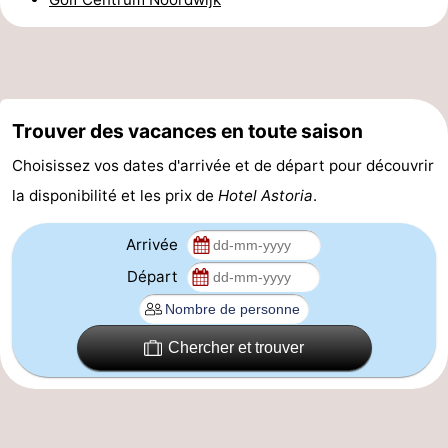
et
Événements
manger
Pratiques
Forum
Trouver des vacances en toute saison
Choisissez vos dates d'arrivée et de départ pour découvrir
Route
la disponibilité et les prix de
Hotel Astoria
.
-
Arrivée
Stationnement
Adresses
Départ
Médicales
Région
Hollande-
Chercher et trouver
Septentrionale
-
Nature
-