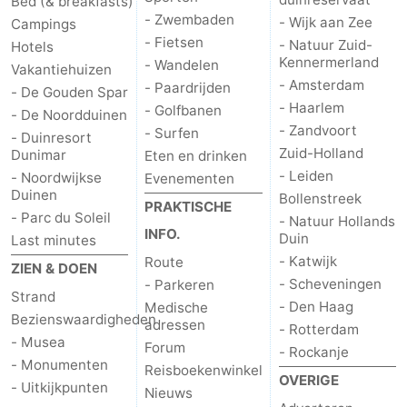
Bed (& breakfasts)
- Zwembaden
- Wijk aan Zee
Campings
- Fietsen
- Natuur Zuid-
Hotels
Kennermerland
- Wandelen
Vakantiehuizen
- Amsterdam
- Paardrijden
- De Gouden Spar
- Haarlem
- Golfbanen
- De Noordduinen
- Zandvoort
- Surfen
- Duinresort
Zuid-Holland
Dunimar
Eten en drinken
- Leiden
- Noordwijkse
Evenementen
Duinen
Bollenstreek
PRAKTISCHE
- Parc du Soleil
- Natuur Hollands
INFO.
Duin
Last minutes
- Katwijk
Route
ZIEN & DOEN
- Scheveningen
- Parkeren
Strand
- Den Haag
Medische
Bezienswaardigheden
adressen
- Rotterdam
- Musea
Forum
- Rockanje
- Monumenten
Reisboekenwinkel
OVERIGE
- Uitkijkpunten
Nieuws