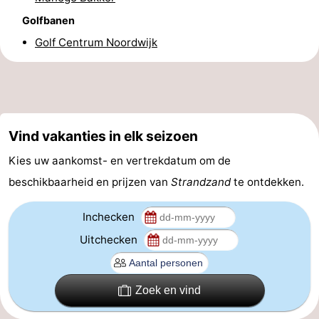
Golfbanen
Forum
Golf Centrum Noordwijk
Route
-
Parkeren
Reisboekenwinkel
Vind vakanties in elk seizoen
Nieuws
Kies uw aankomst- en vertrekdatum om de
beschikbaarheid en prijzen van
Strandzand
te ontdekken.
Medische
adressen
Regio
Inchecken
Uitchecken
Noord-
Holland
-
Zoek en vind
Natuur
-