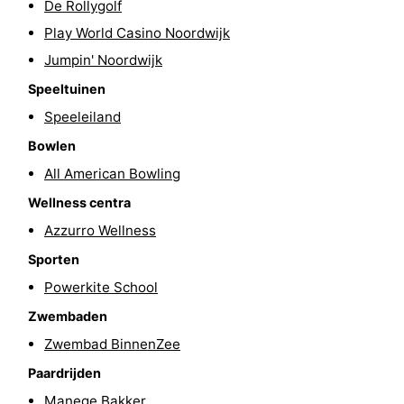
De Rollygolf
Steden
Sporten
Play World Casino Noordwijk
Jumpin' Noordwijk
-
Speeltuinen
Zwembaden
-
Speeleiland
Bowlen
Fietsen
-
All American Bowling
Wandelen
-
Wellness centra
Paardrijden
-
Azzurro Wellness
Sporten
Golfbanen
-
Powerkite School
Surfen
Eten
Zwembaden
Zwembad BinnenZee
en
Evenementen
Paardrijden
drinken
Praktisch
Manege Bakker