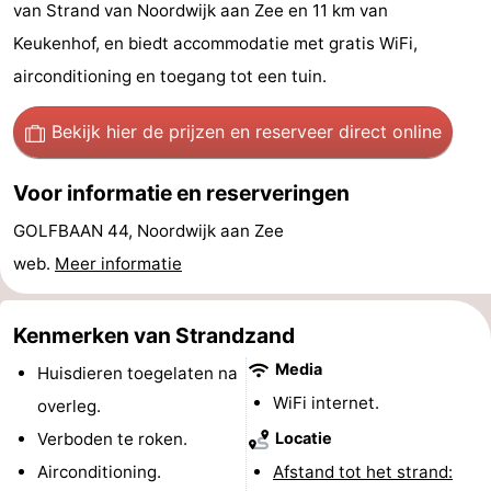
van Strand van Noordwijk aan Zee en 11 km van
-
Keukenhof, en biedt accommodatie met gratis WiFi,
De
-
airconditioning en toegang tot een tuin.
Gouden
De
-
Bekijk hier de prijzen
en reserveer direct online
Spar
Noordduinen
Duinresort
-
Voor informatie en reserveringen
Dunimar
Noordwijkse
-
GOLFBAAN 44, Noordwijk aan Zee
web.
Meer informatie
Duinen
Parc
Last
du
minutes
Strand
Kenmerken van Strandzand
Media
Soleil
Zien
Huisdieren toegelaten na
WiFi internet.
overleg.
&
Bezienswaardigheden
Verboden te roken.
Locatie
doen
-
Airconditioning.
Afstand tot het strand: