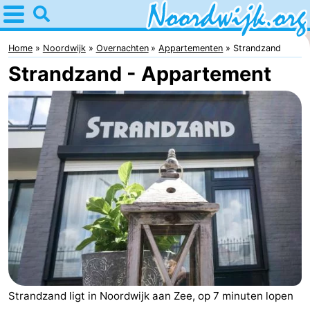
Home
Noordwijk
Home
Noordwijk
Overnachten
Appartementen
Strandzand
Strandzand - Appartement
Tips
Voor
kinderen
Overnachten
Appartementen
Bed
(&
Campings
breakfasts)
Hotels
Vakantiehuizen
Strandzand ligt in Noordwijk aan Zee, op 7 minuten lopen