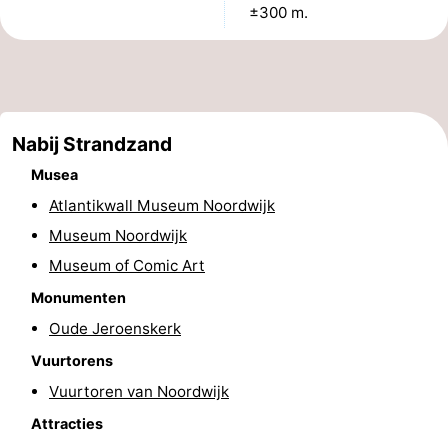
±300 m.
Musea
-
Monumenten
-
Uitkijkpunten
Attracties
Nabij Strandzand
-
Musea
Atlantikwall Museum Noordwijk
Rondvaarten
-
Museum Noordwijk
Speeltuinen
-
Museum of Comic Art
Binnenspeeltuinen
-
Monumenten
Oude Jeroenskerk
Experiences
Wellness
Vuurtorens
centra
Dorpen
Vuurtoren van Noordwijk
Attracties
&
Natuur