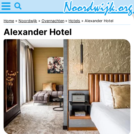
Home
Noordwijk
Home
Noordwijk
Overnachten
Hotels
Alexander Hotel
Alexander Hotel
Tips
Voor
kinderen
Overnachten
Appartementen
Bed
(&
Campings
breakfasts)
Hotels
Vakantiehuizen