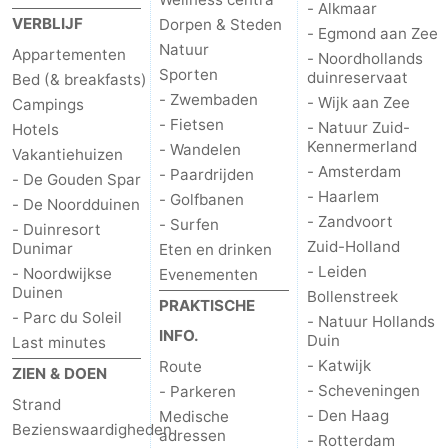
- Alkmaar
VERBLIJF
Dorpen & Steden
- Egmond aan Zee
Natuur
Appartementen
- Noordhollands
Sporten
duinreservaat
Bed (& breakfasts)
- Zwembaden
- Wijk aan Zee
Campings
- Fietsen
- Natuur Zuid-
Hotels
Kennermerland
- Wandelen
Vakantiehuizen
- Amsterdam
- Paardrijden
- De Gouden Spar
- Haarlem
- Golfbanen
- De Noordduinen
- Zandvoort
- Surfen
- Duinresort
Zuid-Holland
Dunimar
Eten en drinken
- Leiden
- Noordwijkse
Evenementen
Duinen
Bollenstreek
PRAKTISCHE
- Parc du Soleil
- Natuur Hollands
INFO.
Duin
Last minutes
- Katwijk
Route
ZIEN & DOEN
- Scheveningen
- Parkeren
Strand
- Den Haag
Medische
Bezienswaardigheden
adressen
- Rotterdam