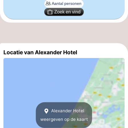
Schoorlse
Bergen
-
Zoek en vind
Duinen
aan
Bergen
-
Zee
Alkmaar
-
Egmond
-
Locatie van Alexander Hotel
aan
Noordhollands
-
Zee
duinreservaat
Wijk
-
aan
Natuur
-
Zee
Zuid-
Amsterdam
-
Alexander Hotel
Kennermerland
Haarlem
-
weergeven op de kaart
Zandvoort
Zuid-