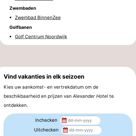
Zwembaden
Forum
Zwembad BinnenZee
Route
Golfbanen
-
Golf Centrum Noordwijk
Parkeren
Reisboekenwinkel
Nieuws
Vind vakanties in elk seizoen
Medische
Kies uw aankomst- en vertrekdatum om de
adressen
Regio
beschikbaarheid en prijzen van
Alexander Hotel
te
Noord-
ontdekken.
Holland
-
Inchecken
Uitchecken
Natuur
-