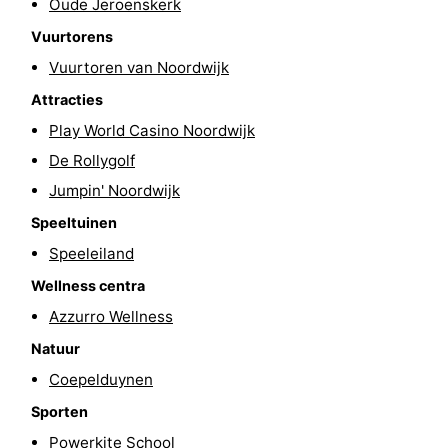
Oude Jeroenskerk
Steden
Sporten
Vuurtorens
Vuurtoren van Noordwijk
-
Attracties
Zwembaden
-
Play World Casino Noordwijk
De Rollygolf
Fietsen
-
Jumpin' Noordwijk
Wandelen
-
Speeltuinen
Paardrijden
-
Speeleiland
Wellness centra
Golfbanen
-
Azzurro Wellness
Surfen
Eten
Natuur
Coepelduynen
en
Evenementen
Sporten
drinken
Praktisch
Powerkite School