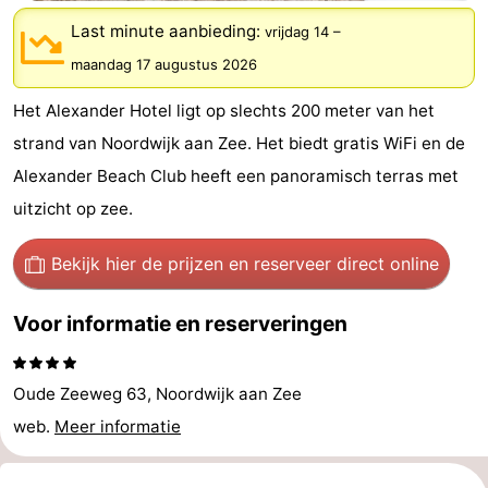
-
Last minute aanbieding:
vrijdag 14
–
maandag 17 augustus 2026
De
-
Het Alexander Hotel ligt op slechts 200 meter van het
Gouden
De
-
strand van Noordwijk aan Zee. Het biedt gratis WiFi en de
Spar
Noordduinen
Duinresort
-
Alexander Beach Club heeft een panoramisch terras met
uitzicht op zee.
Dunimar
Noordwijkse
-
Bekijk hier de prijzen
en reserveer direct online
Duinen
Parc
Last
du
minutes
Strand
Voor informatie en reserveringen
Soleil
Zien
Oude Zeeweg 63, Noordwijk aan Zee
&
Bezienswaardigheden
web.
Meer informatie
doen
-