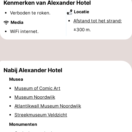
Kenmerken van Alexander Hotel
Musea
-
Locatie
Verboden te roken.
Afstand tot het strand:
Monumenten
-
Media
±300 m.
WiFi internet.
Uitkijkpunten
Attracties
-
Rondvaarten
-
Nabij Alexander Hotel
Speeltuinen
-
Musea
Binnenspeeltuinen
-
Museum of Comic Art
Museum Noordwijk
Experiences
Wellness
Atlantikwall Museum Noordwijk
centra
Dorpen
Streekmuseum Veldzicht
Monumenten
&
Natuur