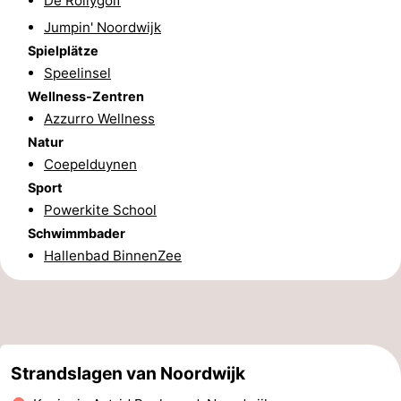
De Rollygolf
Jumpin' Noordwijk
Leiden
Bollenstreek
Spielplätze
-
Speelinsel
Wellness-Zentren
Natur
-
Azzurro Wellness
Natur
Hollands
Katwijk
-
Coepelduynen
Sport
Duin
Scheveningen
-
Powerkite School
Den
-
Schwimmbader
Hallenbad BinnenZee
Haag
Rotterdam
-
Rockanje
Wetter
Kontakt
Strandslagen van Noordwijk