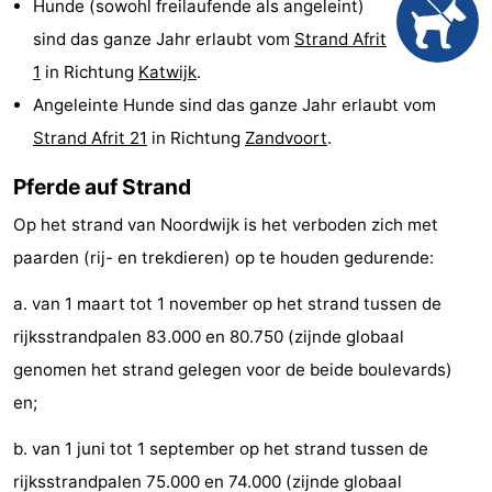
Hunde (sowohl freilaufende als angeleint)
Denkmäler
-
sind das ganze Jahr erlaubt vom
Strand Afrit
1
in Richtung
Katwijk
.
Aussichtspunkte
Attraktionen
Angeleinte Hunde sind das ganze Jahr erlaubt vom
-
Strand Afrit 21
in Richtung
Zandvoort
.
Rundfahrten
-
Pferde auf Strand
Op het strand van Noordwijk is het verboden zich met
Spielplätze
-
paarden (rij- en trekdieren) op te houden gedurende:
Indoor-
-
a. van 1 maart tot 1 november op het strand tussen de
Spielplätze
Experiences
Wellness-
rijksstrandpalen 83.000 en 80.750 (zijnde globaal
genomen het strand gelegen voor de beide boulevards)
Zentren
Dörfer
en;
&
Natur
b. van 1 juni tot 1 september op het strand tussen de
Städte
Sport
rijksstrandpalen 75.000 en 74.000 (zijnde globaal