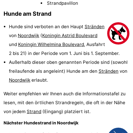
Strandpavillon
Gouden
De
-
Hunde am Strand
Spar
Noordduinen
Duinresort
-
Hunde sind verboten an den Haupt
Stränden
Dunimar
Noordwijkse
-
von
Noordwijk
(
Koningin Astrid Boulevard
und
Koningin Wilhelmina Boulevard
, Ausfahrt
Duinen
Parc
Hotels
2 bis 21) in der Periode vom 1. Juni bis 1. September.
du
Zimmer
Außerhalb dieser oben genannten Periode sind (sowohl
freilaufende als angeleint) Hunde am den
Stränden
von
Soleil
(mit
Lastminutes
Noordwijk
erlaubt.
Frühstück)
Strand
Weiter empfehlen wir Ihnen auch die Informationstafel zu
Sehen
lesen, mit den örtlichen Strandregeln, die oft in der Nähe
von jedem
Strand
(Eingang) platziert ist.
&
-
Nächster Hundestrand in Noordwijk
tun
Museen
-