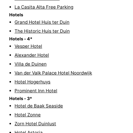
La Casita Alta Free Parking
Forum
Hotels
Grand Hotel Huis ter Duin
Route
The Historic Huis ter Duin
-
Hotels - 4*
Vesper Hotel
Parken
Reisebuchshop
Alexander Hotel
Medizin
Villa de Duinen
Van der Valk Palace Hotel Noordwijk
Adressen
Region
Hotel Hogerhuys
Nordholland
Prominent Inn Hotel
Hotels - 3*
-
Hotel de Baak Seaside
Hotel Zonne
Natur
-
Zorn Hotel Duinlust
Schoorlse
Bergen
-
Hotel Astoria