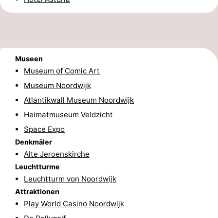
Duinen
aan
Bergen
-
Zee
Alkmaar
-
Museen
Egmond
-
Museum of Comic Art
aan
Noordhollands
-
Museum Noordwijk
Atlantikwall Museum Noordwijk
Zee
duinreservaat
Wijk
-
Heimatmuseum Veldzicht
aan
Natur
-
Space Expo
Denkmäler
Zee
Zuid-
Amsterdam
-
Alte Jeroenskirche
Leuchtturme
Kennermerland
Haarlem
-
Leuchtturm von Noordwijk
Zandvoort
Südholland
Attraktionen
Play World Casino Noordwijk
-