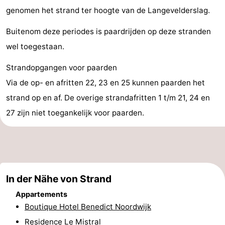
genomen het strand ter hoogte van de Langevelderslag.
-
Buitenom deze periodes is paardrijden op deze stranden
Schwimmbader
-
wel toegestaan.
Radfahren
-
Strandopgangen voor paarden
Wandern
-
Via de op- en afritten 22, 23 en 25 kunnen paarden het
strand op en af. De overige strandafritten 1 t/m 21, 24 en
Reiten
-
27 zijn niet toegankelijk voor paarden.
Golfplatze
-
Surfen
-
Sportangeln
Essen
In der Nähe von Strand
Appartements
und
Veranstaltungen
Boutique Hotel Benedict Noordwijk
trinken
Praktisch
Residence Le Mistral