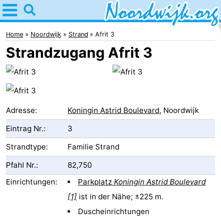
Home
Noordwijk
Home
Noordwijk
Strand
Afrit 3
Strandzugang Afrit 3
Tipps
Für
Kindern
Übernachten
Adresse:
Koningin Astrid Boulevard
, Noordwijk
Appartements
Eintrag Nr.:
3
Campingplätze
Strandtype:
Familie Strand
Pfahl Nr.:
82,750
Ferienhäuser
Einrichtungen:
Parkplatz
Koningin Astrid Boulevard
-
[1]
ist in der Nähe; ±225 m.
De
-
Duscheinrichtungen