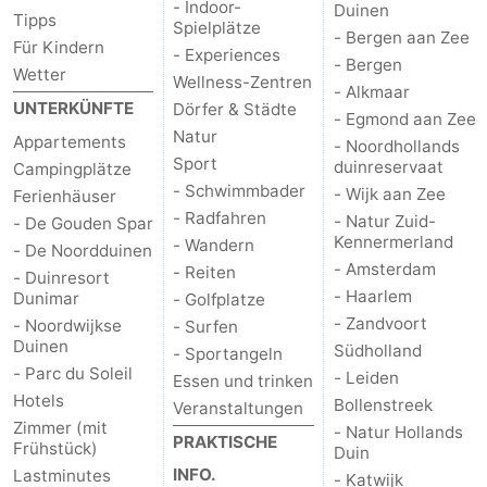
- Indoor-
Duinen
Tipps
Spielplätze
- Bergen aan Zee
Für Kindern
- Experiences
- Bergen
Wetter
Wellness-Zentren
- Alkmaar
UNTERKÜNFTE
Dörfer & Städte
- Egmond aan Zee
Natur
Appartements
- Noordhollands
Sport
duinreservaat
Campingplätze
- Schwimmbader
- Wijk aan Zee
Ferienhäuser
- Radfahren
- Natur Zuid-
- De Gouden Spar
Kennermerland
- Wandern
- De Noordduinen
- Amsterdam
- Reiten
- Duinresort
- Haarlem
Dunimar
- Golfplatze
- Zandvoort
- Noordwijkse
- Surfen
Duinen
Südholland
- Sportangeln
- Parc du Soleil
- Leiden
Essen und trinken
Hotels
Bollenstreek
Veranstaltungen
Zimmer (mit
- Natur Hollands
PRAKTISCHE
Frühstück)
Duin
INFO.
Lastminutes
- Katwijk