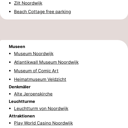
Zilt Noordwijk
Duinen
aan
Bergen
-
Beach Cottage free parking
Zee
Alkmaar
-
Egmond
-
Museen
aan
Noordhollands
-
Museum Noordwijk
Zee
duinreservaat
Wijk
-
Atlantikwall Museum Noordwijk
Museum of Comic Art
aan
Natur
-
Heimatmuseum Veldzicht
Zee
Zuid-
Amsterdam
-
Denkmäler
Alte Jeroenskirche
Kennermerland
Haarlem
-
Leuchtturme
Leuchtturm von Noordwijk
Zandvoort
Südholland
Attraktionen
Play World Casino Noordwijk
-