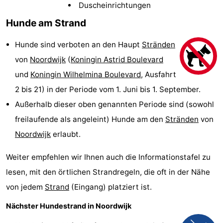
Duscheinrichtungen
Gouden
De
-
Hunde am Strand
Spar
Noordduinen
Duinresort
-
Hunde sind verboten an den Haupt
Stränden
Dunimar
Noordwijkse
-
von
Noordwijk
(
Koningin Astrid Boulevard
und
Koningin Wilhelmina Boulevard
, Ausfahrt
Duinen
Parc
Hotels
2 bis 21) in der Periode vom 1. Juni bis 1. September.
du
Zimmer
Außerhalb dieser oben genannten Periode sind (sowohl
freilaufende als angeleint) Hunde am den
Stränden
von
Soleil
(mit
Lastminutes
Noordwijk
erlaubt.
Frühstück)
Strand
Weiter empfehlen wir Ihnen auch die Informationstafel zu
Sehen
lesen, mit den örtlichen Strandregeln, die oft in der Nähe
von jedem
Strand
(Eingang) platziert ist.
&
-
Nächster Hundestrand in Noordwijk
tun
Museen
-