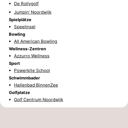
De Rollygolf
Leiden
Bollenstreek
Jumpin' Noordwijk
Spielplätze
-
Speelinsel
Bowling
Natur
-
All American Bowling
Hollands
Katwijk
-
Wellness-Zentren
Azzurro Wellness
Duin
Scheveningen
-
Sport
Powerkite School
Den
-
Schwimmbader
Hallenbad BinnenZee
Haag
Rotterdam
-
Golfplatze
Golf Centrum Noordwijk
Rockanje
Wetter
Kontakt