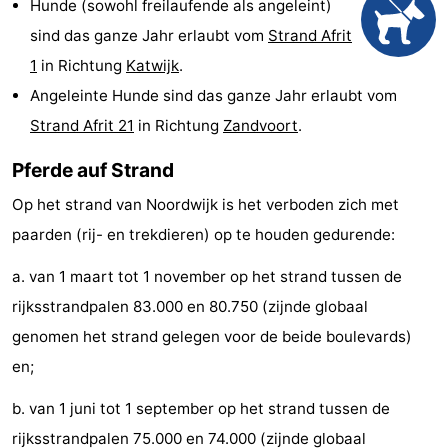
Hunde (sowohl freilaufende als angeleint)
Denkmäler
-
sind das ganze Jahr erlaubt vom
Strand Afrit
1
in Richtung
Katwijk
.
Aussichtspunkte
Attraktionen
Angeleinte Hunde sind das ganze Jahr erlaubt vom
-
Strand Afrit 21
in Richtung
Zandvoort
.
Rundfahrten
-
Pferde auf Strand
Op het strand van Noordwijk is het verboden zich met
Spielplätze
-
paarden (rij- en trekdieren) op te houden gedurende:
Indoor-
-
a. van 1 maart tot 1 november op het strand tussen de
Spielplätze
Experiences
Wellness-
rijksstrandpalen 83.000 en 80.750 (zijnde globaal
genomen het strand gelegen voor de beide boulevards)
Zentren
Dörfer
en;
&
Natur
b. van 1 juni tot 1 september op het strand tussen de
Städte
Sport
rijksstrandpalen 75.000 en 74.000 (zijnde globaal