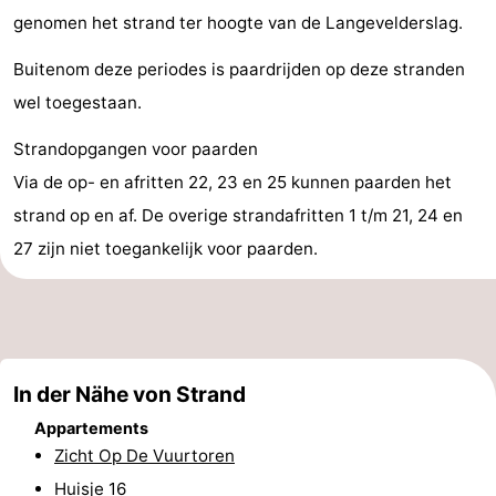
genomen het strand ter hoogte van de Langevelderslag.
-
Buitenom deze periodes is paardrijden op deze stranden
Schwimmbader
-
wel toegestaan.
Radfahren
-
Strandopgangen voor paarden
Wandern
-
Via de op- en afritten 22, 23 en 25 kunnen paarden het
strand op en af. De overige strandafritten 1 t/m 21, 24 en
Reiten
-
27 zijn niet toegankelijk voor paarden.
Golfplatze
-
Surfen
-
Sportangeln
Essen
In der Nähe von Strand
Appartements
und
Veranstaltungen
Zicht Op De Vuurtoren
trinken
Praktisch
Huisje 16