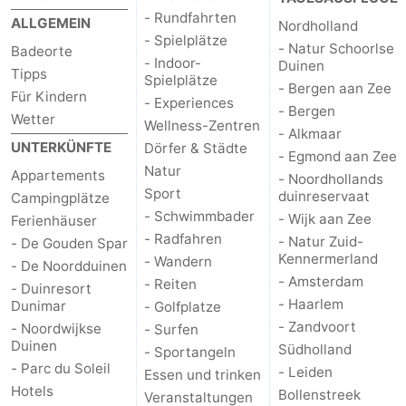
- Rundfahrten
ALLGEMEIN
Nordholland
- Spielplätze
- Natur Schoorlse
Badeorte
- Indoor-
Duinen
Tipps
Spielplätze
- Bergen aan Zee
Für Kindern
- Experiences
- Bergen
Wetter
Wellness-Zentren
- Alkmaar
UNTERKÜNFTE
Dörfer & Städte
- Egmond aan Zee
Natur
Appartements
- Noordhollands
Sport
duinreservaat
Campingplätze
- Schwimmbader
- Wijk aan Zee
Ferienhäuser
- Radfahren
- Natur Zuid-
- De Gouden Spar
Kennermerland
- Wandern
- De Noordduinen
- Amsterdam
- Reiten
- Duinresort
- Haarlem
Dunimar
- Golfplatze
- Zandvoort
- Noordwijkse
- Surfen
Duinen
Südholland
- Sportangeln
- Parc du Soleil
- Leiden
Essen und trinken
Hotels
Bollenstreek
Veranstaltungen