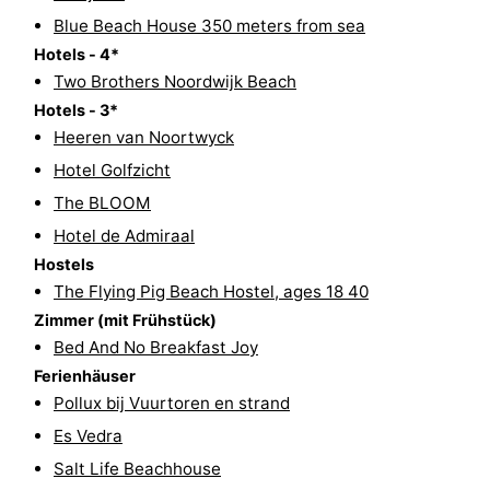
Blue Beach House 350 meters from sea
Forum
Hotels - 4*
Two Brothers Noordwijk Beach
Route
Hotels - 3*
-
Heeren van Noortwyck
Hotel Golfzicht
Parken
Reisebuchshop
The BLOOM
Medizin
Hotel de Admiraal
Hostels
Adressen
Region
The Flying Pig Beach Hostel, ages 18 40
Zimmer (mit Frühstück)
Nordholland
Bed And No Breakfast Joy
Ferienhäuser
-
Pollux bij Vuurtoren en strand
Natur
-
Es Vedra
Salt Life Beachhouse
Schoorlse
Bergen
-