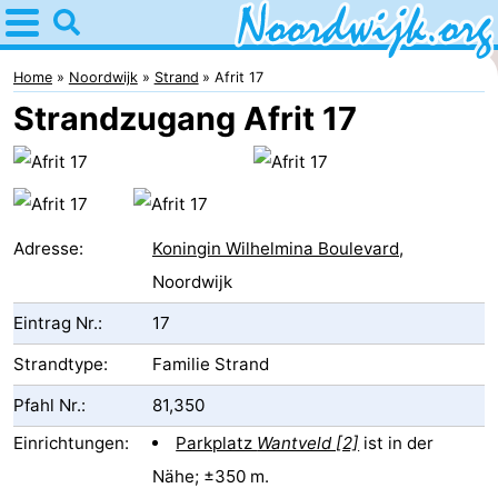
Home
Noordwijk
Home
Noordwijk
Strand
Afrit 17
Strandzugang Afrit 17
Tipps
Für
Kindern
Übernachten
Adresse:
Koningin Wilhelmina Boulevard
,
Appartements
Noordwijk
Eintrag Nr.:
17
Campingplätze
Strandtype:
Familie Strand
Ferienhäuser
Pfahl Nr.:
81,350
-
Einrichtungen:
Parkplatz
Wantveld [2]
ist in der
De
-
Nähe; ±350 m.