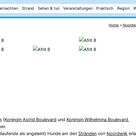
ernachten
Strand
Sehen & tun
Veranstaltungen
Praktisch
Region
W
Home
Noordw
k
(
Koningin Astrid Boulevard
und
Koningin Wilhelmina Boulevard
,
ber.
ilaufende als angeleint) Hunde am den
Stränden
von
Noordwijk
erla