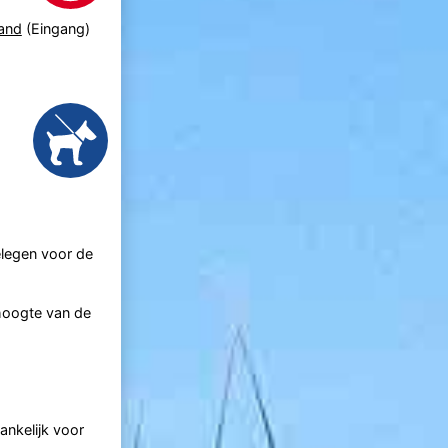
and
(Eingang)
elegen voor de
 hoogte van de
ankelijk voor