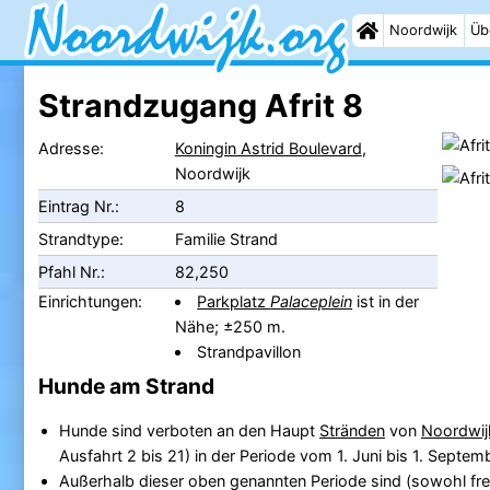
Noordwijk
Üb
Strandzugang Afrit 8
Adresse:
Koningin Astrid Boulevard
,
Noordwijk
Eintrag Nr.:
8
Strandtype:
Familie Strand
Pfahl Nr.:
82,250
Einrichtungen:
Parkplatz
Palaceplein
ist in der
Nähe; ±250 m.
Strandpavillon
Hunde am Strand
Hunde sind verboten an den Haupt
Stränden
von
Noordwij
Ausfahrt 2 bis 21) in der Periode vom 1. Juni bis 1. Septem
Außerhalb dieser oben genannten Periode sind (sowohl fre