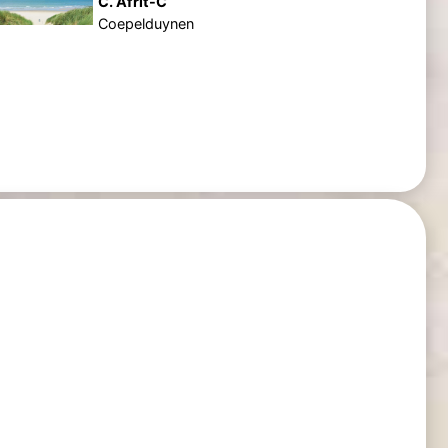
C. Afrit-C
Coepelduynen