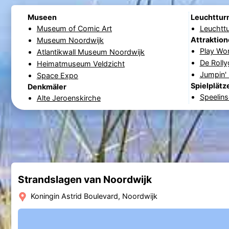
Museen
Leuchttur
Museum of Comic Art
Leuchtt
Attraktio
Museum Noordwijk
Play Wo
Atlantikwall Museum Noordwijk
De Rolly
Heimatmuseum Veldzicht
Jumpin'
Space Expo
Spielplätz
Denkmäler
Speelins
Alte Jeroenskirche
Strandslagen van Noordwijk
Koningin Astrid Boulevard, Noordwijk