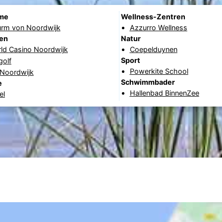
me
Wellness-Zentren
urm von Noordwijk
Azzurro Wellness
nen
Natur
rld Casino Noordwijk
Coepelduynen
Sport
golf
Powerkite School
 Noordwijk
Schwimmbader
e
Hallenbad BinnenZee
el