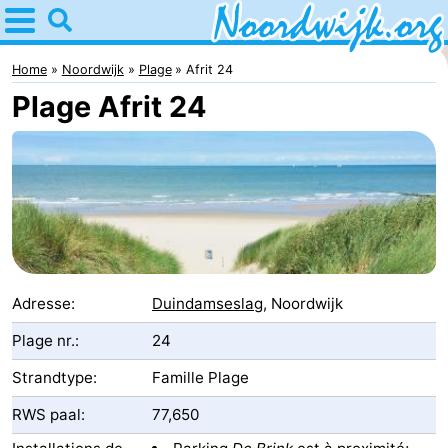
Home
Noordwijk
Home
Noordwijk
Plage
Afrit 24
Plage Afrit 24
Astuces
Avec
les
Passer
enfants
la
Appartements
nuit
Campings
Adresse:
Duindamseslag
, Noordwijk
Chambre
Plage nr.:
24
Strandtype:
Famille Plage
d'hôtes
Chaumières
RWS paal:
77,650
-