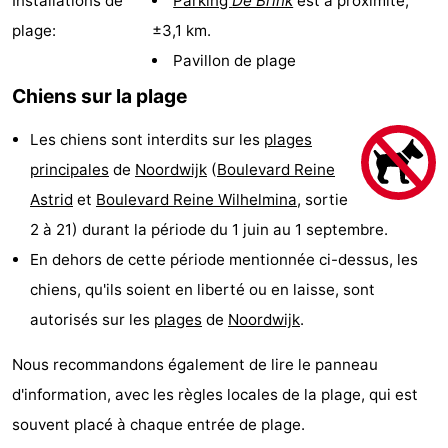
Installations de
Parking
De Brink
est à proximité;
De
-
plage:
±3,1 km.
Pavillon de plage
Gouden
De
-
Chiens sur la plage
Spar
Noordduinen
Duinresort
-
Les chiens sont interdits sur les
plages
Dunimar
Noordwijkse
-
principales
de
Noordwijk
(
Boulevard Reine
Astrid
et
Boulevard Reine Wilhelmina
, sortie
Duinen
Parc
Hôtels
2 à 21) durant la période du 1 juin au 1 septembre.
du
Last
En dehors de cette période mentionnée ci-dessus, les
chiens, qu'ils soient en liberté ou en laisse, sont
Soleil
minutes
Plages
autorisés sur les
plages
de
Noordwijk
.
Voir
Nous recommandons également de lire le panneau
et
Lieux
d'information, avec les règles locales de la plage, qui est
souvent placé à chaque entrée de plage.
faire
d'intérêt
-