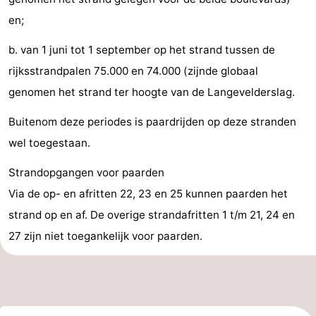
en;
être
villes
Sports
b. van 1 juni tot 1 september op het strand tussen de
-
rijksstrandpalen 75.000 en 74.000 (zijnde globaal
Piscines
-
genomen het strand ter hoogte van de Langevelderslag.
Faire
-
Buitenom deze periodes is paardrijden op deze stranden
wel toegestaan.
du
Randonnée
-
Strandopgangen voor paarden
vélo
Équitation
-
Via de op- en afritten 22, 23 en 25 kunnen paarden het
Terrains
-
strand op en af. De overige strandafritten 1 t/m 21, 24 en
27 zijn niet toegankelijk voor paarden.
de
Surfen
-
golf
Peche
-
Sportive
Equitation
Boire