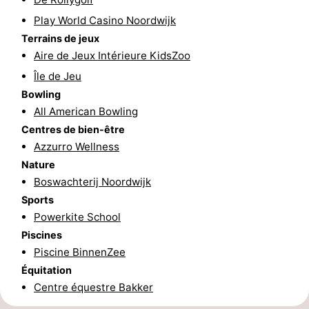
Play World Casino Noordwijk
Méridionale
-
Terrains de jeux
Leiden
Bollenstreek
Aire de Jeux Intérieure KidsZoo
Île de Jeu
-
Bowling
All American Bowling
Nature
-
Centres de bien-être
Azzurro Wellness
Hollands
Katwijk
-
Nature
Duin
Scheveningen
-
Boswachterij Noordwijk
Sports
La
-
Powerkite School
Piscines
Haye
Rotterdam
-
Piscine BinnenZee
Équitation
Rockanje
Météo
Centre équestre Bakker
Contact