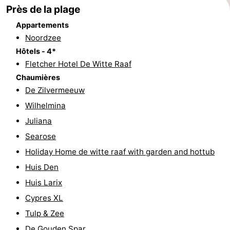
Près de la plage
et
Événements
Appartements
Noordzee
manger
Pratiques
Hôtels - 4*
Forum
Fletcher Hotel De Witte Raaf
Chaumières
Route
De Zilvermeeuw
Wilhelmina
-
Juliana
Stationnement
Adresses
Searose
Holiday Home de witte raaf with garden and hottub
Médicales
Région
Huis Den
Hollande-
Huis Larix
Cypres XL
Septentrionale
-
Tulp & Zee
Nature
-
De Gouden Spar