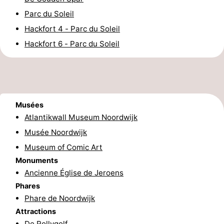
Parc du Soleil
Schoorlse
Bergen
-
Hackfort 4 - Parc du Soleil
Duinen
aan
Bergen
-
Hackfort 6 - Parc du Soleil
Zee
Alkmaar
-
Egmond
-
Musées
aan
Noordhollands
-
Atlantikwall Museum Noordwijk
Zee
duinreservaat
Wijk
-
Musée Noordwijk
Museum of Comic Art
aan
Nature
-
Monuments
Ancienne Église de Jeroens
Zee
Zuid-
Amsterdam
-
Phares
Kennermerland
Haarlem
-
Phare de Noordwijk
Attractions
Zandvoort
Hollande-
De Rollygolf