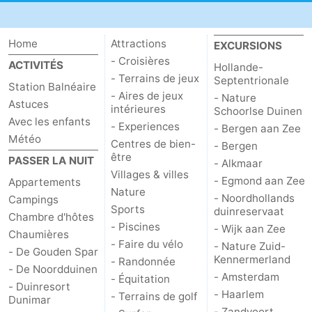
Home
Attractions
EXCURSIONS
- Croisières
ACTIVITÉS
Hollande-
- Terrains de jeux
Septentrionale
Station Balnéaire
- Aires de jeux
- Nature
Astuces
intérieures
Schoorlse Duinen
Avec les enfants
- Experiences
- Bergen aan Zee
Météo
Centres de bien-
- Bergen
être
PASSER LA NUIT
- Alkmaar
Villages & villes
- Egmond aan Zee
Appartements
Nature
- Noordhollands
Campings
Sports
duinreservaat
Chambre d'hôtes
- Piscines
- Wijk aan Zee
Chaumières
- Faire du vélo
- Nature Zuid-
- De Gouden Spar
Kennermerland
- Randonnée
- De Noordduinen
- Amsterdam
- Équitation
- Duinresort
- Haarlem
- Terrains de golf
Dunimar
- Zandvoort