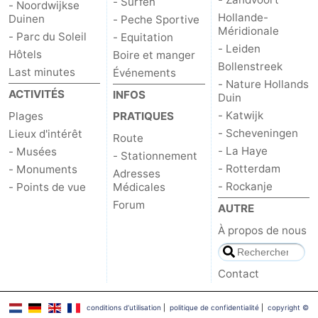
- Surfen
- Noordwijkse
Hollande-
Duinen
- Peche Sportive
Méridionale
- Parc du Soleil
- Equitation
- Leiden
Hôtels
Boire et manger
Bollenstreek
Last minutes
Événements
- Nature Hollands
ACTIVITÉS
INFOS
Duin
- Katwijk
Plages
PRATIQUES
- Scheveningen
Lieux d'intérêt
Route
- La Haye
- Musées
- Stationnement
- Rotterdam
- Monuments
Adresses
- Rockanje
- Points de vue
Médicales
Forum
AUTRE
À propos de nous
Contact
conditions d‘utilisation
|
politique de confidentialité
|
copyright ©