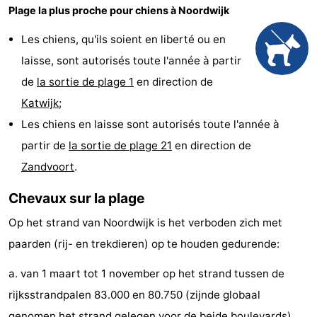
Plage la plus proche pour chiens à Noordwijk
Musées
-
Les chiens, qu'ils soient en liberté ou en
Monuments
-
laisse, sont autorisés toute l'année à partir
de
la sortie de plage 1
en direction de
Points
Attractions
Katwijk
;
de
-
Les chiens en laisse sont autorisés toute l'année à
partir de
la sortie de plage 21
en direction de
vue
Croisières
-
Zandvoort
.
Terrains
-
Chevaux sur la plage
de
Aires
-
Op het strand van Noordwijk is het verboden zich met
jeux
de
Experiences
Centres
paarden (rij- en trekdieren) op te houden gedurende:
a. van 1 maart tot 1 november op het strand tussen de
jeux
de
Villages
rijksstrandpalen 83.000 en 80.750 (zijnde globaal
intérieures
bien-
&
Nature
genomen het strand gelegen voor de beide boulevards)