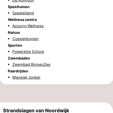
De Rollygolf
Speeltuinen
Holland
-
Speeleiland
Wellness centra
Leiden
Bollenstreek
Azzurro Wellness
-
Natuur
Coepelduynen
Natuur
-
Sporten
Powerkite School
Hollands
Katwijk
-
Zwembaden
Zwembad BinnenZee
Duin
Scheveningen
-
Paardrijden
Den
-
Manege Jonker
Haag
Rotterdam
-
Rockanje
Weer
Strandslagen van Noordwijk
Contact