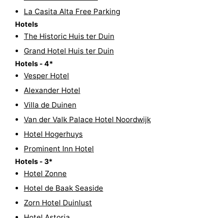
La Casita Alta Free Parking
Forum
Hotels
The Historic Huis ter Duin
Route
Grand Hotel Huis ter Duin
-
Hotels - 4*
Vesper Hotel
Parkeren
Reisboekenwinkel
Alexander Hotel
Nieuws
Villa de Duinen
Van der Valk Palace Hotel Noordwijk
Medische
Hotel Hogerhuys
adressen
Regio
Prominent Inn Hotel
Hotels - 3*
Noord-
Hotel Zonne
Hotel de Baak Seaside
Holland
-
Zorn Hotel Duinlust
Natuur
-
Hotel Astoria