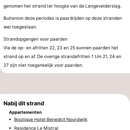
genomen het strand ter hoogte van de Langevelderslag.
Steden
Sporten
Buitenom deze periodes is paardrijden op deze stranden
-
wel toegestaan.
Zwembaden
-
Strandopgangen voor paarden
Fietsen
-
Via de op- en afritten 22, 23 en 25 kunnen paarden het
strand op en af. De overige strandafritten 1 t/m 21, 24 en
Wandelen
-
27 zijn niet toegankelijk voor paarden.
Paardrijden
-
Golfbanen
-
Surfen
Eten
Nabij dit strand
Appartementen
en
Evenementen
Boutique Hotel Benedict Noordwijk
drinken
Praktisch
Residence Le Mistral