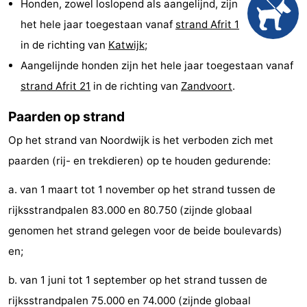
Honden, zowel loslopend als aangelijnd, zijn
Musea
-
het hele jaar toegestaan vanaf
strand Afrit 1
in de richting van
Katwijk
;
Monumenten
-
Aangelijnde honden zijn het hele jaar toegestaan vanaf
Uitkijkpunten
Attracties
strand Afrit 21
in de richting van
Zandvoort
.
-
Paarden op strand
Op het strand van Noordwijk is het verboden zich met
Rondvaarten
-
paarden (rij- en trekdieren) op te houden gedurende:
Speeltuinen
-
a. van 1 maart tot 1 november op het strand tussen de
Binnenspeeltuinen
-
rijksstrandpalen 83.000 en 80.750 (zijnde globaal
genomen het strand gelegen voor de beide boulevards)
Experiences
Wellness
en;
centra
Dorpen
b. van 1 juni tot 1 september op het strand tussen de
&
Natuur
rijksstrandpalen 75.000 en 74.000 (zijnde globaal