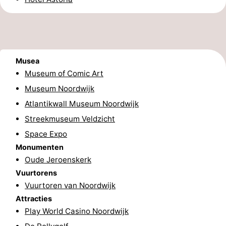
Schoorlse
Bergen
-
Duinen
aan
Bergen
-
Musea
Zee
Alkmaar
-
Museum of Comic Art
Egmond
-
Museum Noordwijk
Atlantikwall Museum Noordwijk
aan
Noordhollands
-
Streekmuseum Veldzicht
Zee
duinreservaat
Wijk
-
Space Expo
Monumenten
aan
Natuur
-
Oude Jeroenskerk
Vuurtorens
Zee
Zuid-
Amsterdam
-
Vuurtoren van Noordwijk
Kennermerland
Haarlem
-
Attracties
Play World Casino Noordwijk
Zandvoort
Zuid-