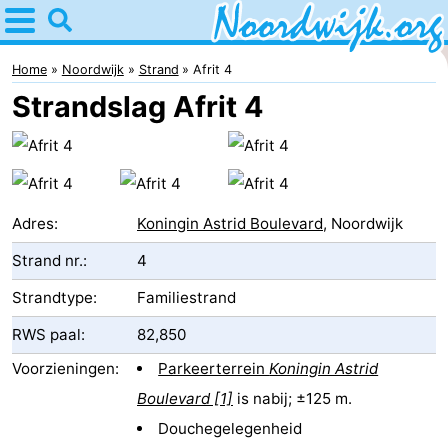
Home
Noordwijk
Home
Noordwijk
Strand
Afrit 4
Strandslag Afrit 4
Tips
Voor
kinderen
Overnachten
Adres:
Koningin Astrid Boulevard
, Noordwijk
Appartementen
Strand nr.:
4
Bed
Strandtype:
Familiestrand
RWS paal:
82,850
(&
Campings
Voorzieningen:
Parkeerterrein
Koningin Astrid
breakfasts)
Hotels
Boulevard [1]
is nabij; ±125 m.
Vakantiehuizen
Douchegelegenheid