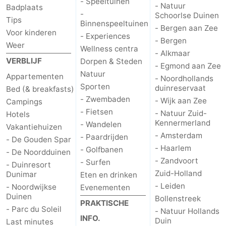
- Speeltuinen
- Natuur
Badplaats
-
Schoorlse Duinen
Tips
Binnenspeeltuinen
- Bergen aan Zee
Voor kinderen
- Experiences
- Bergen
Weer
Wellness centra
- Alkmaar
VERBLIJF
Dorpen & Steden
- Egmond aan Zee
Natuur
Appartementen
- Noordhollands
Sporten
duinreservaat
Bed (& breakfasts)
- Zwembaden
- Wijk aan Zee
Campings
- Fietsen
- Natuur Zuid-
Hotels
Kennermerland
- Wandelen
Vakantiehuizen
- Amsterdam
- Paardrijden
- De Gouden Spar
- Haarlem
- Golfbanen
- De Noordduinen
- Zandvoort
- Surfen
- Duinresort
Zuid-Holland
Dunimar
Eten en drinken
- Leiden
- Noordwijkse
Evenementen
Duinen
Bollenstreek
PRAKTISCHE
- Parc du Soleil
- Natuur Hollands
INFO.
Duin
Last minutes