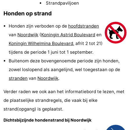
Strandpaviljoen
-
Honden op strand
De
-
Honden zijn verboden op de
hoofdstranden
Gouden
De
-
van
Noordwijk
(
Koningin Astrid Boulevard
en
Koningin Wilhelmina Boulevard
, afrit 2 tot 21)
Spar
Noordduinen
Duinresort
-
tijdens de periode 1 juni tot 1 september.
Dunimar
Noordwijkse
-
Buitenom deze bovengenoemde periode zijn honden,
zowel loslopend als aangelijnd, wel toegestaan op de
Duinen
Parc
Last
stranden
van
Noordwijk
.
du
minutes
Strand
Verder raden we ook aan het informatiebord te lezen, met
Soleil
Zien
de plaatselijke strandregels, die vaak bij elke
strand(opgang) is geplaatst.
&
Bezienswaardigheden
Dichtsbijzijnde hondenstrand bij Noordwijk
doen
-