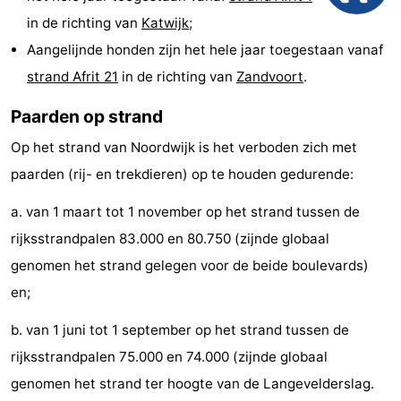
in de richting van
Katwijk
;
Musea
-
Aangelijnde honden zijn het hele jaar toegestaan vanaf
Monumenten
-
strand Afrit 21
in de richting van
Zandvoort
.
Uitkijkpunten
Attracties
Paarden op strand
-
Op het strand van Noordwijk is het verboden zich met
paarden (rij- en trekdieren) op te houden gedurende:
Rondvaarten
-
a. van 1 maart tot 1 november op het strand tussen de
Speeltuinen
-
rijksstrandpalen 83.000 en 80.750 (zijnde globaal
genomen het strand gelegen voor de beide boulevards)
Binnenspeeltuinen
-
en;
Experiences
Wellness
b. van 1 juni tot 1 september op het strand tussen de
centra
Dorpen
rijksstrandpalen 75.000 en 74.000 (zijnde globaal
genomen het strand ter hoogte van de Langevelderslag.
&
Natuur