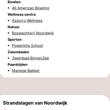
Bowlen
All American Bowling
Holland
-
Wellness centra
Leiden
Bollenstreek
Azzurro Wellness
Natuur
-
Boswachterij Noordwijk
Sporten
Natuur
-
Powerkite School
Zwembaden
Hollands
Katwijk
-
Zwembad BinnenZee
Duin
Scheveningen
-
Paardrijden
Manege Bakker
Den
-
Haag
Rotterdam
-
Rockanje
Weer
Strandslagen van Noordwijk
Contact