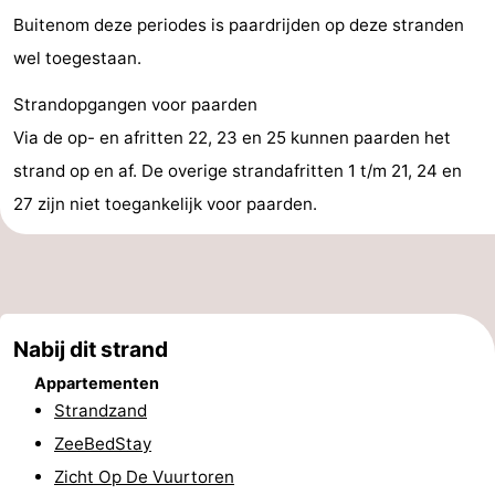
Buitenom deze periodes is paardrijden op deze stranden
Steden
Sporten
wel toegestaan.
-
Strandopgangen voor paarden
Zwembaden
-
Via de op- en afritten 22, 23 en 25 kunnen paarden het
strand op en af. De overige strandafritten 1 t/m 21, 24 en
Fietsen
-
27 zijn niet toegankelijk voor paarden.
Wandelen
-
Paardrijden
-
Golfbanen
-
Nabij dit strand
Surfen
Eten
Appartementen
Strandzand
en
Evenementen
ZeeBedStay
Zicht Op De Vuurtoren
drinken
Praktisch