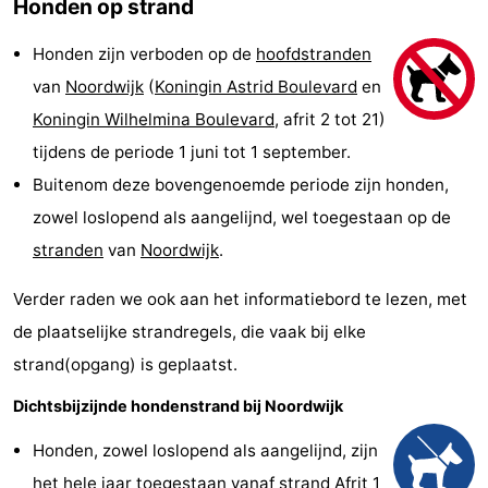
Honden op strand
-
Honden zijn verboden op de
hoofdstranden
De
-
van
Noordwijk
(
Koningin Astrid Boulevard
en
Koningin Wilhelmina Boulevard
, afrit 2 tot 21)
Gouden
De
-
tijdens de periode 1 juni tot 1 september.
Spar
Noordduinen
Duinresort
-
Buitenom deze bovengenoemde periode zijn honden,
zowel loslopend als aangelijnd, wel toegestaan op de
Dunimar
Noordwijkse
-
stranden
van
Noordwijk
.
Duinen
Parc
Last
Verder raden we ook aan het informatiebord te lezen, met
du
minutes
Strand
de plaatselijke strandregels, die vaak bij elke
strand(opgang) is geplaatst.
Soleil
Zien
Dichtsbijzijnde hondenstrand bij Noordwijk
&
Bezienswaardigheden
Honden, zowel loslopend als aangelijnd, zijn
doen
-
het hele jaar toegestaan vanaf
strand Afrit 1