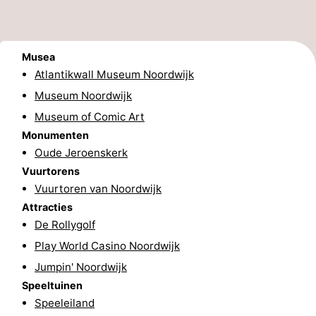
Schoorlse
Bergen
-
Duinen
aan
Bergen
-
Musea
Atlantikwall Museum Noordwijk
Zee
Alkmaar
-
Museum Noordwijk
Museum of Comic Art
Egmond
-
Monumenten
aan
Noordhollands
-
Oude Jeroenskerk
Vuurtorens
Zee
duinreservaat
Wijk
-
Vuurtoren van Noordwijk
Attracties
aan
Natuur
-
De Rollygolf
Zee
Zuid-
Amsterdam
-
Play World Casino Noordwijk
Jumpin' Noordwijk
Kennermerland
Haarlem
-
Speeltuinen
Speeleiland
Zandvoort
Zuid-