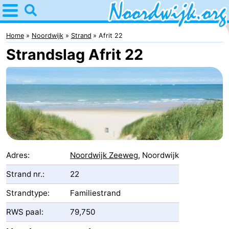
Home
Noordwijk
Home
Noordwijk
Strand
Afrit 22
Strandslag Afrit 22
Tips
Voor
kinderen
Overnachten
Appartementen
Bed
Adres:
Noordwijk Zeeweg
, Noordwijk
(&
Campings
Strand nr.:
22
Strandtype:
Familiestrand
breakfasts)
Hotels
RWS paal:
79,750
Vakantiehuizen