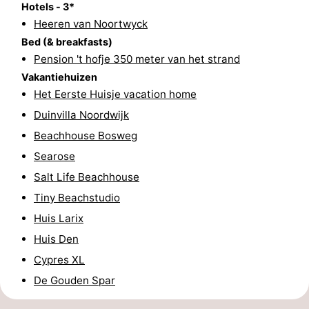
Hotels - 3*
Forum
Heeren van Noortwyck
Bed (& breakfasts)
Route
Pension 't hofje 350 meter van het strand
Vakantiehuizen
-
Het Eerste Huisje vacation home
Parkeren
Reisboekenwinkel
Duinvilla Noordwijk
Beachhouse Bosweg
Nieuws
Searose
Medische
Salt Life Beachhouse
Tiny Beachstudio
adressen
Regio
Huis Larix
Noord-
Huis Den
Cypres XL
Holland
-
De Gouden Spar
Natuur
-