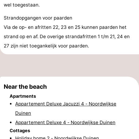
wel toegestaan.
-
Strandopgangen voor paarden
Swimming
-
Via de op- en afritten 22, 23 en 25 kunnen paarden het
strand op en af. De overige strandafritten 1 t/m 21, 24 en
pools
Cycling
-
27 zijn niet toegankelijk voor paarden.
Hiking
-
Horse
-
riding
Golf
-
Near the beach
courses
Surfing
-
Apartments
Appartement Deluxe Jacuzzi 4 - Noordwijkse
Sportfishing
Food
Duinen
&
Events
Appartement Deluxe 4 - Noordwijkse Duinen
Cottages
Beverages
Practical
Holiday home 2 - Noordwijkse Duinen