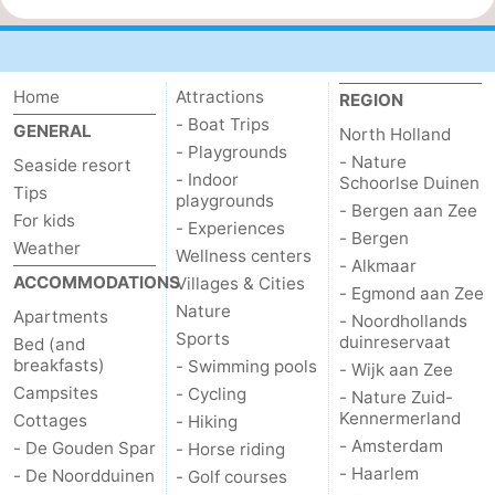
Home
Attractions
REGION
- Boat Trips
GENERAL
North Holland
- Playgrounds
- Nature
Seaside resort
- Indoor
Schoorlse Duinen
Tips
playgrounds
- Bergen aan Zee
For kids
- Experiences
- Bergen
Weather
Wellness centers
- Alkmaar
ACCOMMODATIONS
Villages & Cities
- Egmond aan Zee
Nature
Apartments
- Noordhollands
Sports
duinreservaat
Bed (and
breakfasts)
- Swimming pools
- Wijk aan Zee
Campsites
- Cycling
- Nature Zuid-
Kennermerland
Cottages
- Hiking
- Amsterdam
- De Gouden Spar
- Horse riding
- Haarlem
- De Noordduinen
- Golf courses