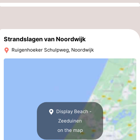
Zee
Alkmaar
-
Egmond
-
Strandslagen van Noordwijk
aan
Noordhollands
-
Ruigenhoeker Schulpweg, Noordwijk
Zee
duinreservaat
Wijk
-
aan
Nature
-
Zee
Zuid-
Amsterdam
-
Kennermerland
Haarlem
-
Zandvoort
South
Display Beach -
Zeeduinen
Holland
-
on the map
Leiden
Bollenstreek