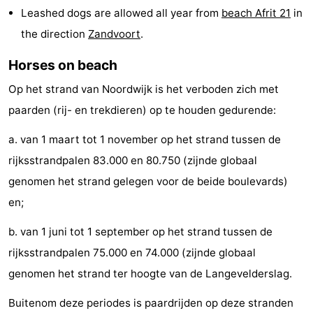
Leashed dogs are allowed all year from
beach Afrit 21
in
Monuments
-
the direction
Zandvoort
.
Observation
Attractions
Horses on beach
points
-
Op het strand van Noordwijk is het verboden zich met
paarden (rij- en trekdieren) op te houden gedurende:
Boat
-
a. van 1 maart tot 1 november op het strand tussen de
Trips
Playgrounds
-
rijksstrandpalen 83.000 en 80.750 (zijnde globaal
Indoor
-
genomen het strand gelegen voor de beide boulevards)
en;
playgrounds
Experiences
Wellness
b. van 1 juni tot 1 september op het strand tussen de
centers
Villages
rijksstrandpalen 75.000 en 74.000 (zijnde globaal
&
Nature
genomen het strand ter hoogte van de Langevelderslag.
Cities
Sports
Buitenom deze periodes is paardrijden op deze stranden