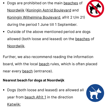
Dogs are prohibited on the main
beaches
of
De
-
Noordwijk
(
Koningin Astrid Boulevard
and
Gouden
De
-
Koningin Wilhelmina Boulevard
, afrit 2 t/m 21)
during the period 1 June till 1 September.
Spar
Noordduinen
Duinresort
-
Outside of the above mentioned period are dogs
Dunimar
Noordwijkse
-
allowed (both loose and leased) on the
beaches
of
Noordwijk
.
Duinen
Parc
Hotels
Further, we also recommend reading the information
du
Lastminutes
board, with the local
beach
rules, which is often placed
Soleil
Beach
near every
beach
(entrance).
Nearest beach for dogs at Noordwijk
See
Dogs (both loose and leased) are allowed all
&
-
year from
beach Afrit 1
in the direction
do
Museums
-
Katwijk
;