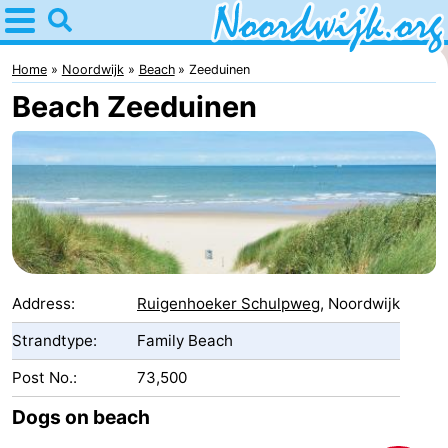
Home
Noordwijk
Home
Noordwijk
Beach
Zeeduinen
Beach Zeeduinen
Tips
For
kids
Spend
the
Apartments
night
Bed
Address:
Ruigenhoeker Schulpweg
, Noordwijk
(and
Campsites
Strandtype:
Family Beach
Post No.:
73,500
breakfasts)
Cottages
Dogs on beach
-