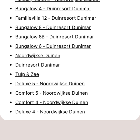
Bungalow 4 - Duinresort Dunimar
Forum
Familievilla 12 - Duinresort Dunimar
Route
Bungalow 8 - Duinresort Dunimar
Bungalow 6B - Duinresort Dunimar
-
Bungalow 6 - Duinresort Dunimar
Parking
Medical
Noordwijkse Duinen
Duinresort Dunimar
addresses
Region
Tulp & Zee
North
Deluxe 5 - Noordwijkse Duinen
Comfort 5 - Noordwijkse Duinen
Holland
-
Comfort 4 - Noordwijkse Duinen
Nature
-
Deluxe 4 - Noordwijkse Duinen
Schoorlse
Bergen
-
Duinen
aan
Bergen
-