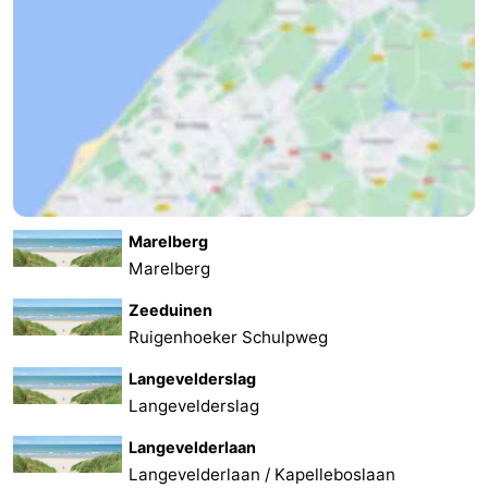
-
Nature
-
Hollands
Katwijk
-
Duin
Scheveningen
-
The
-
Marelberg
Marelberg
Hague
Rotterdam
-
Zeeduinen
Rockanje
Weather
Ruigenhoeker Schulpweg
Langevelderslag
Contact
Langevelderslag
us
Langevelderlaan
Langevelderlaan / Kapelleboslaan