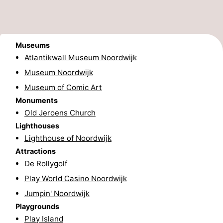
Zee
Alkmaar
-
Egmond
-
Museums
Atlantikwall Museum Noordwijk
aan
Noordhollands
-
Museum Noordwijk
Zee
duinreservaat
Wijk
-
Museum of Comic Art
Monuments
aan
Nature
-
Old Jeroens Church
Lighthouses
Zee
Zuid-
Amsterdam
-
Lighthouse of Noordwijk
Kennermerland
Haarlem
-
Attractions
De Rollygolf
Zandvoort
South
Play World Casino Noordwijk
Jumpin' Noordwijk
Holland
-
Playgrounds
Leiden
Bollenstreek
Play Island