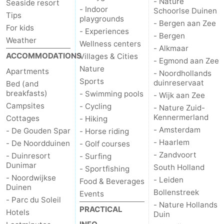
- Nature
Seaside resort
- Indoor
Schoorlse Duinen
Tips
playgrounds
- Bergen aan Zee
For kids
- Experiences
- Bergen
Weather
Wellness centers
- Alkmaar
ACCOMMODATIONS
Villages & Cities
- Egmond aan Zee
Nature
Apartments
- Noordhollands
Sports
duinreservaat
Bed (and
breakfasts)
- Swimming pools
- Wijk aan Zee
Campsites
- Cycling
- Nature Zuid-
Kennermerland
Cottages
- Hiking
- Amsterdam
- De Gouden Spar
- Horse riding
- Haarlem
- De Noordduinen
- Golf courses
- Zandvoort
- Duinresort
- Surfing
Dunimar
South Holland
- Sportfishing
- Noordwijkse
- Leiden
Food & Beverages
Duinen
Bollenstreek
Events
- Parc du Soleil
- Nature Hollands
PRACTICAL
Hotels
Duin