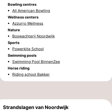
Bowling centres
-
All American Bowling
Wellness centers
Nature
-
Azzurro Wellness
Nature
Hollands
Katwijk
-
Boswachterij Noordwijk
Duin
Scheveningen
-
Sports
Powerkite School
The
-
Swimming pools
Swimming Pool BinnenZee
Hague
Rotterdam
-
Horse riding
Riding school Bakker
Rockanje
Weather
Contact
us
Strandslagen van Noordwijk