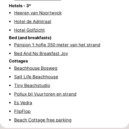
Hotels - 3*
Forum
Heeren van Noortwyck
Hotel de Admiraal
Route
Hotel Golfzicht
-
Bed (and breakfasts)
Pension 't hofje 350 meter van het strand
Parking
Medical
Bed And No Breakfast Joy
addresses
Region
Cottages
Beachhouse Bosweg
North
Salt Life Beachhouse
Tiny Beachstudio
Holland
-
Pollux bij Vuurtoren en strand
Nature
-
Es Vedra
FlipFlop
Schoorlse
Bergen
-
Beach Cottage free parking
Duinen
aan
Bergen
-