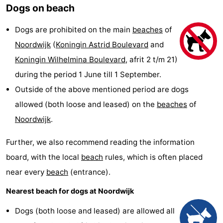
Dogs on beach
De
-
Dogs are prohibited on the main
beaches
of
Gouden
De
-
Noordwijk
(
Koningin Astrid Boulevard
and
Spar
Noordduinen
Duinresort
-
Koningin Wilhelmina Boulevard
, afrit 2 t/m 21)
during the period 1 June till 1 September.
Dunimar
Noordwijkse
-
Outside of the above mentioned period are dogs
Duinen
Parc
Hotels
allowed (both loose and leased) on the
beaches
of
Noordwijk
.
du
Lastminutes
Further, we also recommend reading the information
Soleil
Beach
board, with the local
beach
rules, which is often placed
See
near every
beach
(entrance).
Nearest beach for dogs at Noordwijk
&
-
Dogs (both loose and leased) are allowed all
do
Museums
-