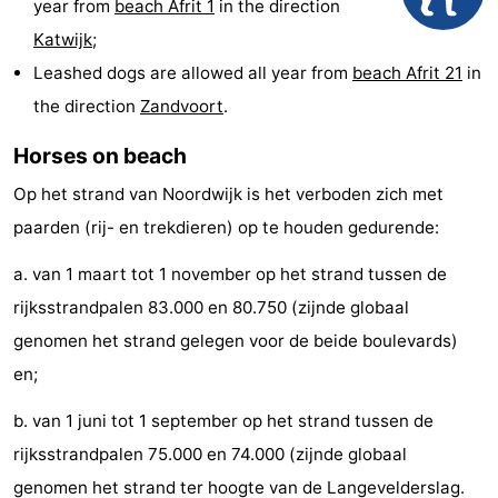
year from
beach Afrit 1
in the direction
Monuments
-
Katwijk
;
Leashed dogs are allowed all year from
beach Afrit 21
in
Observation
Attractions
the direction
Zandvoort
.
points
-
Horses on beach
Boat
-
Op het strand van Noordwijk is het verboden zich met
paarden (rij- en trekdieren) op te houden gedurende:
Trips
Playgrounds
-
a. van 1 maart tot 1 november op het strand tussen de
Indoor
-
rijksstrandpalen 83.000 en 80.750 (zijnde globaal
playgrounds
Experiences
Wellness
genomen het strand gelegen voor de beide boulevards)
en;
centers
Villages
b. van 1 juni tot 1 september op het strand tussen de
&
Nature
rijksstrandpalen 75.000 en 74.000 (zijnde globaal
Cities
Sports
genomen het strand ter hoogte van de Langevelderslag.