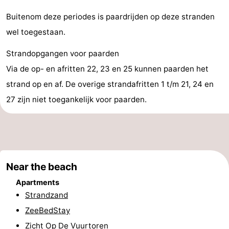
-
Buitenom deze periodes is paardrijden op deze stranden
wel toegestaan.
Swimming
-
Strandopgangen voor paarden
pools
Cycling
-
Via de op- en afritten 22, 23 en 25 kunnen paarden het
Hiking
-
strand op en af. De overige strandafritten 1 t/m 21, 24 en
27 zijn niet toegankelijk voor paarden.
Horse
-
riding
Golf
-
courses
Surfing
-
Near the beach
Sportfishing
Food
Apartments
Strandzand
&
Events
ZeeBedStay
Beverages
Practical
Zicht Op De Vuurtoren