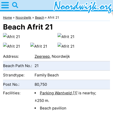
Home
Noordwijk
Home
Noordwijk
Beach
Afrit 21
Beach Afrit 21
Tips
For
kids
Spend
Address:
Zeereep
, Noordwijk
the
Apartments
Beach Path No.:
21
night
Bed
Strandtype:
Family Beach
Post No.:
80,750
(and
Campsites
Facilities:
Parking
Wantveld [1]
is nearby;
breakfasts)
Cottages
±250 m.
-
Beach pavilion