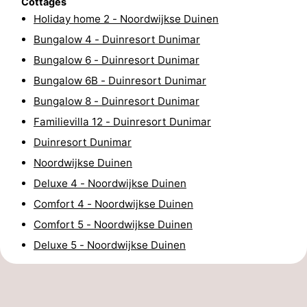
Cottages
Holiday home 2 - Noordwijkse Duinen
Forum
Bungalow 4 - Duinresort Dunimar
Route
Bungalow 6 - Duinresort Dunimar
Bungalow 6B - Duinresort Dunimar
-
Bungalow 8 - Duinresort Dunimar
Parking
Medical
Familievilla 12 - Duinresort Dunimar
Duinresort Dunimar
addresses
Region
Noordwijkse Duinen
North
Deluxe 4 - Noordwijkse Duinen
Comfort 4 - Noordwijkse Duinen
Holland
-
Comfort 5 - Noordwijkse Duinen
Nature
-
Deluxe 5 - Noordwijkse Duinen
Schoorlse
Bergen
-
Duinen
aan
Bergen
-