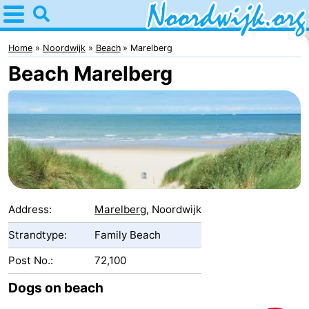
Home
Noordwijk
Home
Noordwijk
Beach
Marelberg
Beach Marelberg
Tips
For
kids
Spend
the
Apartments
night
Bed
Address:
Marelberg
, Noordwijk
(and
Campsites
Strandtype:
Family Beach
Post No.:
72,100
breakfasts)
Cottages
Dogs on beach
-