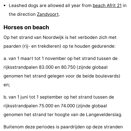
Leashed dogs are allowed all year from
beach Afrit 21
in
Monuments
-
the direction
Zandvoort
.
Observation
Attractions
Horses on beach
points
-
Op het strand van Noordwijk is het verboden zich met
paarden (rij- en trekdieren) op te houden gedurende:
Boat
-
a. van 1 maart tot 1 november op het strand tussen de
Trips
Playgrounds
-
rijksstrandpalen 83.000 en 80.750 (zijnde globaal
Indoor
-
genomen het strand gelegen voor de beide boulevards)
en;
playgrounds
Experiences
Wellness
b. van 1 juni tot 1 september op het strand tussen de
centers
Villages
rijksstrandpalen 75.000 en 74.000 (zijnde globaal
&
Nature
genomen het strand ter hoogte van de Langevelderslag.
Cities
Sports
Buitenom deze periodes is paardrijden op deze stranden