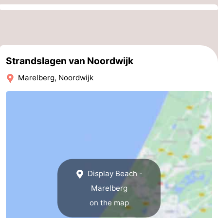
Zee
Alkmaar
-
Egmond
-
Strandslagen van Noordwijk
aan
Noordhollands
-
Marelberg, Noordwijk
Zee
duinreservaat
Wijk
-
aan
Nature
-
Zee
Zuid-
Amsterdam
-
Kennermerland
Haarlem
-
Zandvoort
South
Display Beach -
Marelberg
Holland
-
on the map
Leiden
Bollenstreek