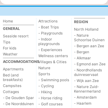
Home
Attractions
REGION
- Boat Trips
GENERAL
North Holland
- Playgrounds
- Nature
Seaside resort
- Indoor
Schoorlse Duinen
Tips
playgrounds
- Bergen aan Zee
For kids
- Experiences
- Bergen
Weather
Wellness centers
- Alkmaar
ACCOMMODATIONS
Villages & Cities
- Egmond aan Zee
Nature
Apartments
- Noordhollands
Sports
duinreservaat
Bed (and
breakfasts)
- Swimming pools
- Wijk aan Zee
Campsites
- Cycling
- Nature Zuid-
Kennermerland
Cottages
- Hiking
- Amsterdam
- De Gouden Spar
- Horse riding
- Haarlem
- De Noordduinen
- Golf courses