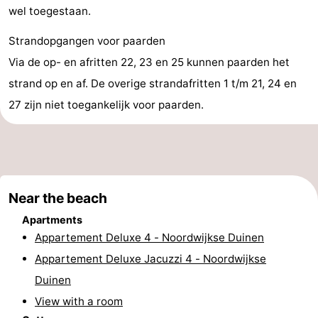
wel toegestaan.
-
Strandopgangen voor paarden
Swimming
-
Via de op- en afritten 22, 23 en 25 kunnen paarden het
strand op en af. De overige strandafritten 1 t/m 21, 24 en
pools
Cycling
-
27 zijn niet toegankelijk voor paarden.
Hiking
-
Horse
-
riding
Golf
-
Near the beach
courses
Surfing
-
Apartments
Appartement Deluxe 4 - Noordwijkse Duinen
Sportfishing
Food
Appartement Deluxe Jacuzzi 4 - Noordwijkse
&
Events
Duinen
View with a room
Beverages
Practical