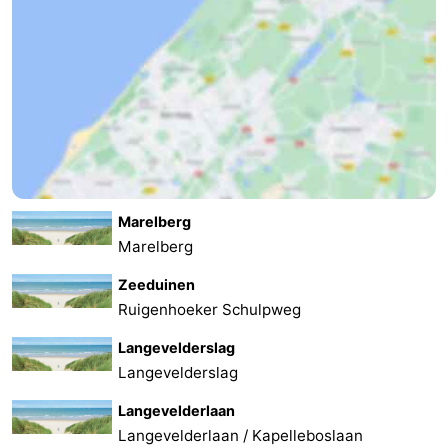
-
Nature
-
Hollands
Katwijk
-
Duin
Scheveningen
-
The
-
Marelberg
Marelberg
Hague
Rotterdam
-
Zeeduinen
Rockanje
Weather
Ruigenhoeker Schulpweg
Langevelderslag
Contact
Langevelderslag
us
Langevelderlaan
Langevelderlaan / Kapelleboslaan