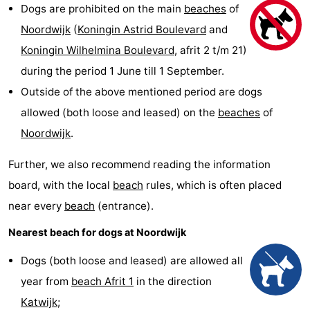
Dogs are prohibited on the main
beaches
of
De
-
Noordwijk
(
Koningin Astrid Boulevard
and
Gouden
De
-
Koningin Wilhelmina Boulevard
, afrit 2 t/m 21)
during the period 1 June till 1 September.
Spar
Noordduinen
Duinresort
-
Outside of the above mentioned period are dogs
Dunimar
Noordwijkse
-
allowed (both loose and leased) on the
beaches
of
Noordwijk
.
Duinen
Parc
Hotels
Further, we also recommend reading the information
du
Lastminutes
board, with the local
beach
rules, which is often placed
Soleil
Beach
near every
beach
(entrance).
Nearest beach for dogs at Noordwijk
See
Dogs (both loose and leased) are allowed all
&
-
year from
beach Afrit 1
in the direction
do
Museums
-
Katwijk
;