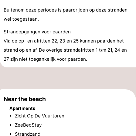
-
Buitenom deze periodes is paardrijden op deze stranden
wel toegestaan.
Swimming
-
Strandopgangen voor paarden
pools
Cycling
-
Via de op- en afritten 22, 23 en 25 kunnen paarden het
Hiking
-
strand op en af. De overige strandafritten 1 t/m 21, 24 en
27 zijn niet toegankelijk voor paarden.
Horse
-
riding
Golf
-
courses
Surfing
-
Near the beach
Sportfishing
Food
Apartments
Zicht Op De Vuurtoren
&
Events
ZeeBedStay
Beverages
Practical
Strandzand