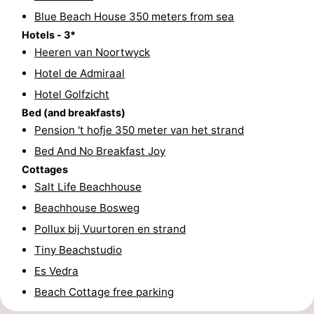
Blue Beach House 350 meters from sea
Forum
Hotels - 3*
Heeren van Noortwyck
Route
Hotel de Admiraal
-
Hotel Golfzicht
Bed (and breakfasts)
Parking
Medical
Pension 't hofje 350 meter van het strand
addresses
Region
Bed And No Breakfast Joy
Cottages
North
Salt Life Beachhouse
Beachhouse Bosweg
Holland
-
Pollux bij Vuurtoren en strand
Nature
-
Tiny Beachstudio
Es Vedra
Schoorlse
Bergen
-
Beach Cottage free parking
Duinen
aan
Bergen
-