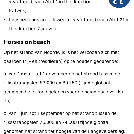
year from
beach Afrit 1
in the direction
Monuments
-
Katwijk
;
Leashed dogs are allowed all year from
beach Afrit 21
in
Observation
Attractions
the direction
Zandvoort
.
points
-
Horses on beach
Boat
-
Op het strand van Noordwijk is het verboden zich met
paarden (rij- en trekdieren) op te houden gedurende:
Trips
Playgrounds
-
a. van 1 maart tot 1 november op het strand tussen de
Indoor
-
rijksstrandpalen 83.000 en 80.750 (zijnde globaal
playgrounds
Experiences
Wellness
genomen het strand gelegen voor de beide boulevards)
en;
centers
Villages
b. van 1 juni tot 1 september op het strand tussen de
&
Nature
rijksstrandpalen 75.000 en 74.000 (zijnde globaal
Cities
Sports
genomen het strand ter hoogte van de Langevelderslag.