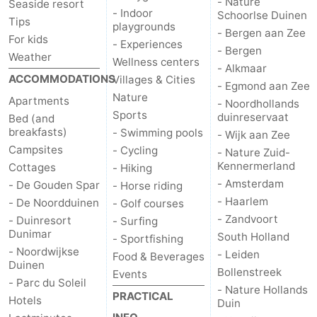
- Nature
Seaside resort
- Indoor
Schoorlse Duinen
Tips
playgrounds
- Bergen aan Zee
For kids
- Experiences
- Bergen
Weather
Wellness centers
- Alkmaar
ACCOMMODATIONS
Villages & Cities
- Egmond aan Zee
Nature
Apartments
- Noordhollands
Sports
duinreservaat
Bed (and
breakfasts)
- Swimming pools
- Wijk aan Zee
Campsites
- Cycling
- Nature Zuid-
Kennermerland
Cottages
- Hiking
- Amsterdam
- De Gouden Spar
- Horse riding
- Haarlem
- De Noordduinen
- Golf courses
- Zandvoort
- Duinresort
- Surfing
Dunimar
South Holland
- Sportfishing
- Noordwijkse
- Leiden
Food & Beverages
Duinen
Bollenstreek
Events
- Parc du Soleil
- Nature Hollands
PRACTICAL
Hotels
Duin