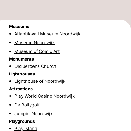
Zee
Alkmaar
-
Egmond
-
Museums
Atlantikwall Museum Noordwijk
aan
Noordhollands
-
Museum Noordwijk
Zee
duinreservaat
Wijk
-
Museum of Comic Art
Monuments
aan
Nature
-
Old Jeroens Church
Lighthouses
Zee
Zuid-
Amsterdam
-
Lighthouse of Noordwijk
Kennermerland
Haarlem
-
Attractions
Play World Casino Noordwijk
Zandvoort
South
De Rollygolf
Jumpin' Noordwijk
Holland
-
Playgrounds
Leiden
Bollenstreek
Play Island