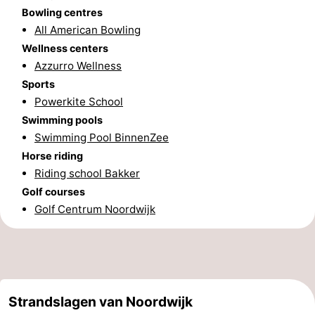
Bowling centres
-
All American Bowling
Wellness centers
Nature
-
Azzurro Wellness
Sports
Hollands
Katwijk
-
Powerkite School
Duin
Scheveningen
-
Swimming pools
Swimming Pool BinnenZee
The
-
Horse riding
Riding school Bakker
Hague
Rotterdam
-
Golf courses
Golf Centrum Noordwijk
Rockanje
Weather
Contact
us
Strandslagen van Noordwijk