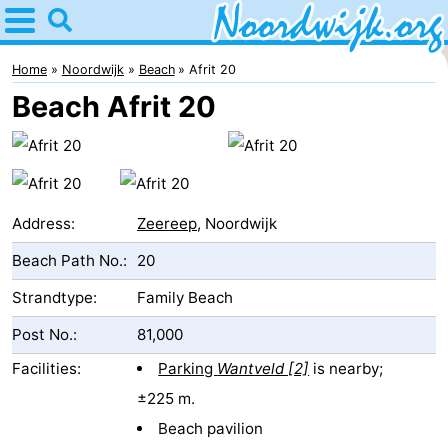
Home
Noordwijk
Home
Noordwijk
Beach
Afrit 20
Beach Afrit 20
Tips
For
kids
Spend
Address:
Zeereep
, Noordwijk
the
Apartments
Beach Path No.:
20
night
Bed
Strandtype:
Family Beach
Post No.:
81,000
(and
Campsites
Facilities:
Parking
Wantveld [2]
is nearby;
breakfasts)
Cottages
±225 m.
-
Beach pavilion