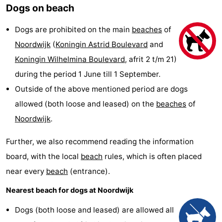
Dogs on beach
De
-
Dogs are prohibited on the main
beaches
of
Gouden
De
-
Noordwijk
(
Koningin Astrid Boulevard
and
Spar
Noordduinen
Duinresort
-
Koningin Wilhelmina Boulevard
, afrit 2 t/m 21)
during the period 1 June till 1 September.
Dunimar
Noordwijkse
-
Outside of the above mentioned period are dogs
Duinen
Parc
Hotels
allowed (both loose and leased) on the
beaches
of
Noordwijk
.
du
Lastminutes
Further, we also recommend reading the information
Soleil
Beach
board, with the local
beach
rules, which is often placed
See
near every
beach
(entrance).
Nearest beach for dogs at Noordwijk
&
-
Dogs (both loose and leased) are allowed all
do
Museums
-