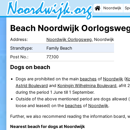
Noordwijk
Sp
Beach Noordwijk Oorlogswe
Address:
Noordwijk Oorlogsweg
, Noordwijk
Strandtype:
Family Beach
Post No.:
77,100
Dogs on beach
Dogs are prohibited on the main
beaches
of
Noordwijk
(
Ko
Astrid Boulevard
and
Koningin Wilhelmina Boulevard
, afrit 
during the period 1 June till 1 September.
Outside of the above mentioned period are dogs allowed 
loose and leased) on the
beaches
of
Noordwijk
.
Further, we also recommend reading the information board, w
Nearest beach for dogs at Noordwijk