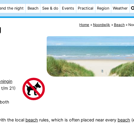
end the night
Beach
See & do
Events
Practical
Region
Weather
Home
Noordwijk
Beach
No
g
ningin
2 t/m 21)
(both
ith the local
beach
rules, which is often placed near every
beach
(