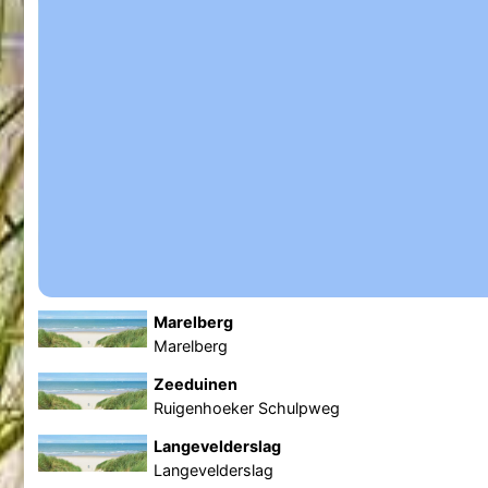
Marelberg
Marelberg
Zeeduinen
Ruigenhoeker Schulpweg
Langevelderslag
Langevelderslag